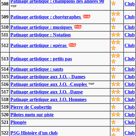
Patinage artistique : champions des années 90
508
Club
509
Patinage artistique : chorégraphes
Club
510
Patinage artistique : musiques
Club
511
Patinage artistique : Notation
Club
512
Patinage artistique : opéras
Club
513
Patinage artistique : petits pas
Club
514
Patinage artistique : sauts
Club
515
Patinage artistique aux J.O. - Dames
Club
516
Patinage artistique aux J.O. -Couples
Club
517
Patinage artistique aux J.O. -Danse
Club
518
Patinage artistique aux J.O. Hommes
Club
519
Pierre de Coubertin
Club
520
Pilotes moto sur piste
Club
521
Plongée
Club
522
PSG Histoire d'un club
Club