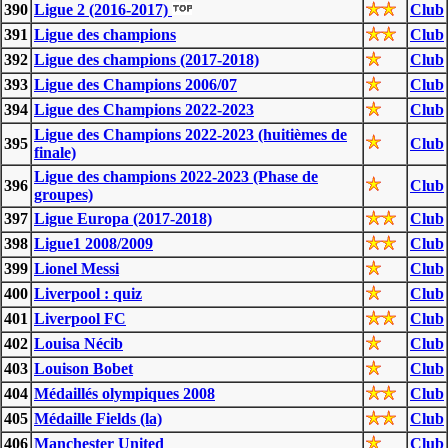
390
Ligue 2 (2016-2017)
Club
391
Ligue des champions
Club
392
Ligue des champions (2017-2018)
Club
393
Ligue des Champions 2006/07
Club
394
Ligue des Champions 2022-2023
Club
Ligue des Champions 2022-2023 (huitièmes de
395
Club
finale)
Ligue des champions 2022-2023 (Phase de
396
Club
groupes)
397
Ligue Europa (2017-2018)
Club
398
Ligue1 2008/2009
Club
399
Lionel Messi
Club
400
Liverpool : quiz
Club
401
Liverpool FC
Club
402
Louisa Nécib
Club
403
Louison Bobet
Club
404
Médaillés olympiques 2008
Club
405
Médaille Fields (la)
Club
406
Manchester United
Club