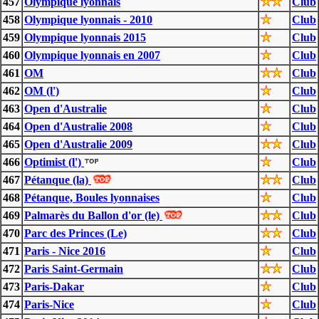
457
Olympique lyonnais
Club
458
Olympique lyonnais - 2010
Club
459
Olympique lyonnais 2015
Club
460
Olympique lyonnais en 2007
Club
461
OM
Club
462
OM (l')
Club
463
Open d'Australie
Club
464
Open d'Australie 2008
Club
465
Open d'Australie 2009
Club
466
Optimist (l')
Club
467
Pétanque (la)
Club
468
Pétanque, Boules lyonnaises
Club
469
Palmarès du Ballon d'or (le)
Club
470
Parc des Princes (Le)
Club
471
Paris - Nice 2016
Club
472
Paris Saint-Germain
Club
473
Paris-Dakar
Club
474
Paris-Nice
Club