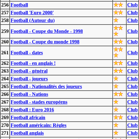
256
Football
Club
257
Football 'Euro 2000'
Club
258
Football (Autour du)
Club
259
Football - Coupe du Monde - 1998
Club
260
Football - Coupe du monde 1998
Club
261
Football - dates
Club
262
Football - en anglais !
Club
263
Football - général
Club
264
Football - joueurs
Club
265
Football - Nationalités des joueurs
Club
266
Football - Nations
Club
267
Football - stades européens
Club
268
Football : Euro 2016
Club
269
Football africain
Club
270
Football américain: Règles
Club
271
Football anglais
Club