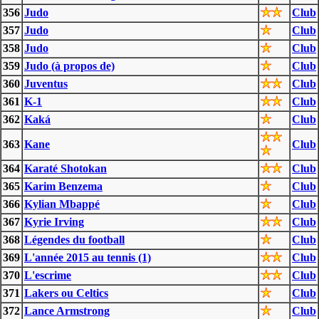
356
Judo
Club
357
Judo
Club
358
Judo
Club
359
Judo (à propos de)
Club
360
Juventus
Club
361
K-1
Club
362
Kaká
Club
363
Kane
Club
364
Karaté Shotokan
Club
365
Karim Benzema
Club
366
Kylian Mbappé
Club
367
Kyrie Irving
Club
368
Légendes du football
Club
369
L'année 2015 au tennis (1)
Club
370
L'escrime
Club
371
Lakers ou Celtics
Club
372
Lance Armstrong
Club