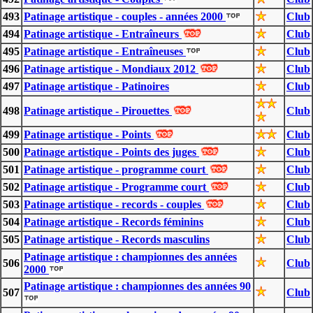
493
Patinage artistique - couples - années 2000
Club
494
Patinage artistique - Entraîneurs
Club
495
Patinage artistique - Entraîneuses
Club
496
Patinage artistique - Mondiaux 2012
Club
497
Patinage artistique - Patinoires
Club
498
Patinage artistique - Pirouettes
Club
499
Patinage artistique - Points
Club
500
Patinage artistique - Points des juges
Club
501
Patinage artistique - programme court
Club
502
Patinage artistique - Programme court
Club
503
Patinage artistique - records - couples
Club
504
Patinage artistique - Records féminins
Club
505
Patinage artistique - Records masculins
Club
Patinage artistique : championnes des années
506
Club
2000
Patinage artistique : championnes des années 90
507
Club