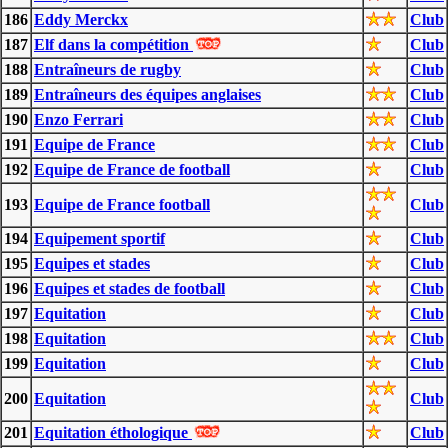
186
Eddy Merckx
Club
187
Elf dans la compétition
Club
188
Entraîneurs de rugby
Club
189
Entraîneurs des équipes anglaises
Club
190
Enzo Ferrari
Club
191
Equipe de France
Club
192
Equipe de France de football
Club
193
Equipe de France football
Club
194
Equipement sportif
Club
195
Equipes et stades
Club
196
Equipes et stades de football
Club
197
Equitation
Club
198
Equitation
Club
199
Equitation
Club
200
Equitation
Club
201
Equitation éthologique
Club