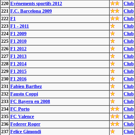
220
Evénements sportifs 2012
Club
221
F.C. Barcelona 2009
Club
222
F1
Club
223
F1 - 2011
Club
224
F1 2009
Club
225
F1 2010
Club
226
F1 2012
Club
227
F1 2013
Club
228
F1 2014
Club
229
F1 2015
Club
230
F1 2016
Club
231
Fabien Barthez
Club
232
Fausto Coppi
Club
233
FC Bayern en 2008
Club
234
FC Porto
Club
235
FC Valence
Club
236
Federer Roger
Club
237
Felice Gimondi
Club