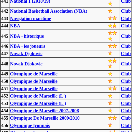
441
National 1 (2018/19)
Club
442
National Basketball Association (NBA)
Club
443
Navigation maritime
Club
444
NBA
Club
445
NBA - historique
Club
446
NBA - les joueurs
Club
447
Novak Djokovic
Club
448
Novak Djokovic
Club
449
Olympique de Marseille
Club
450
Olympique de Marseille
Club
451
Olympique de Marseille
Club
452
Olympique de Marseille (L')
Club
453
Olympique de Marseille (L')
Club
454
Olympique de Marseille 2007-2008
Club
455
Olympique De Marseille 2009/2010
Club
456
Olympique lyonnais
Club