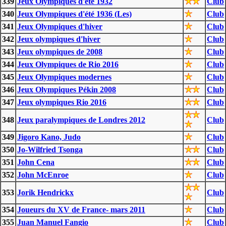
339
Jeux Olympiques d'été 1932
Club
340
Jeux Olympiques d'été 1936 (Les)
Club
341
Jeux Olympiques d'hiver
Club
342
Jeux olympiques d'hiver
Club
343
Jeux olympiques de 2008
Club
344
Jeux Olympiques de Rio 2016
Club
345
Jeux Olympiques modernes
Club
346
Jeux Olympiques Pékin 2008
Club
347
Jeux olympiques Rio 2016
Club
348
Jeux paralympiques de Londres 2012
Club
349
Jigoro Kano, Judo
Club
350
Jo-Wilfried Tsonga
Club
351
John Cena
Club
352
John McEnroe
Club
353
Jorik Hendrickx
Club
354
Joueurs du XV de France- mars 2011
Club
355
Juan Manuel Fangio
Club