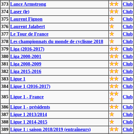
373
Lance Armstrong
Club
374
Laser (le)
Club
375
Laurent Fignon
Club
376
Laurent Jalabert
Club
377
Le Tour de France
Club
378
Les championnats du monde de cyclisme 2018
Club
379
Liga (2016-2017)
Club
380
Liga 2000-2001
Club
381
Liga 2008-2009
Club
382
Liga 2015-2016
Club
383
Ligue 1
Club
384
Ligue 1 (2016-2017)
Club
385
Ligue 1 - France
Club
386
Ligue 1 - présidents
Club
387
Ligue 1 2013/2014
Club
388
Ligue 1 2014-2015
Club
389
Ligue 1 : saison 2018/2019 (entraîneurs)
Club