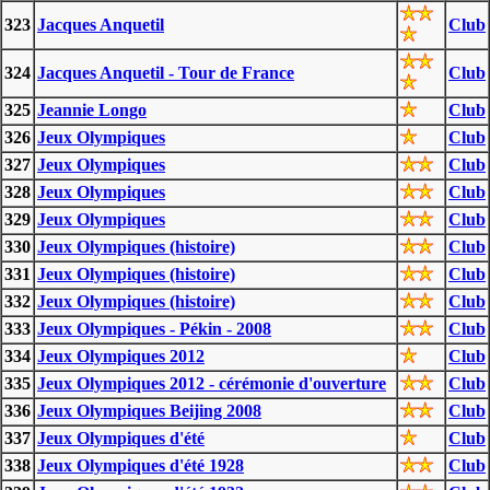
323
Jacques Anquetil
Club
324
Jacques Anquetil - Tour de France
Club
325
Jeannie Longo
Club
326
Jeux Olympiques
Club
327
Jeux Olympiques
Club
328
Jeux Olympiques
Club
329
Jeux Olympiques
Club
330
Jeux Olympiques (histoire)
Club
331
Jeux Olympiques (histoire)
Club
332
Jeux Olympiques (histoire)
Club
333
Jeux Olympiques - Pékin - 2008
Club
334
Jeux Olympiques 2012
Club
335
Jeux Olympiques 2012 - cérémonie d'ouverture
Club
336
Jeux Olympiques Beijing 2008
Club
337
Jeux Olympiques d'été
Club
338
Jeux Olympiques d'été 1928
Club