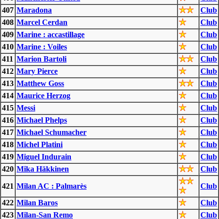
407
Maradona
Club
408
Marcel Cerdan
Club
409
Marine : accastillage
Club
410
Marine : Voiles
Club
411
Marion Bartoli
Club
412
Mary Pierce
Club
413
Matthew Goss
Club
414
Maurice Herzog
Club
415
Messi
Club
416
Michael Phelps
Club
417
Michael Schumacher
Club
418
Michel Platini
Club
419
Miguel Indurain
Club
420
Mika Häkkinen
Club
421
Milan AC : Palmarès
Club
422
Milan Baros
Club
423
Milan-San Remo
Club