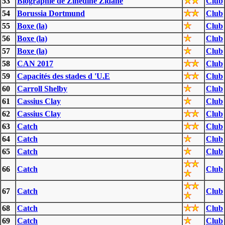
53
Biographie de Zinédine Zidane
Club
54
Borussia Dortmund
Club
55
Boxe (la)
Club
56
Boxe (la)
Club
57
Boxe (la)
Club
58
CAN 2017
Club
59
Capacités des stades d 'U.E
Club
60
Carroll Shelby
Club
61
Cassius Clay
Club
62
Cassius Clay
Club
63
Catch
Club
64
Catch
Club
65
Catch
Club
66
Catch
Club
67
Catch
Club
68
Catch
Club
69
Catch
Club