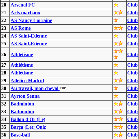
20
Arsenal FC
Club
21
Arts martiaux
Club
22
AS Nancy Lorraine
Club
23
AS Rome
Club
24
AS Saint-Etienne
Club
25
AS Saint-Etienne
Club
26
Athlétisme
Club
27
Athlétisme
Club
28
Athlétisme
Club
29
Atlético Madrid
Club
30
Au travail, mon cheval
Club
31
Ayrton Senna
Club
32
Badminton
Club
33
Badminton
Club
34
Ballon d'Or (Le)
Club
35
Barça (Le): Quiz
Club
36
Base-ball
Club