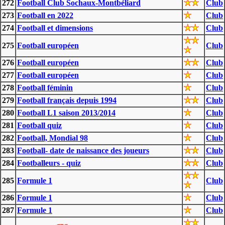
272
Football Club Sochaux-Montbéliard
Club
273
Football en 2022
Club
274
Football et dimensions
Club
275
Football européen
Club
276
Football européen
Club
277
Football européen
Club
278
Football féminin
Club
279
Football français depuis 1994
Club
280
Football L1 saison 2013/2014
Club
281
Football quiz
Club
282
Football, Mondial 98
Club
283
Football- date de naissance des joueurs
Club
284
Footballeurs - quiz
Club
285
Formule 1
Club
286
Formule 1
Club
287
Formule 1
Club