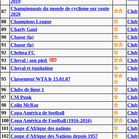
2019
Championnats du monde de cyclisme sur route
87
Club
2020
88
Champions League
Club
89
Charly Gaul
Club
90
Chasse (la)
Club
91
Chasse (la)
Club
92
Chelsea FC
Club
93
Cheval : son pied
Club
94
Cheval et équitation
Club
95
Classement WTA le 15.01.07
Club
96
Clubs de ligue 1
Club
97
CM Punk
Club
98
Colin McRae
Club
99
Copa América de football
Club
100
Copa América de Football (1916-2016)
Club
101
Coupe d'Afrique des nations
Club
102
Coupe d'Afrique des Nations depuis 1957
Club