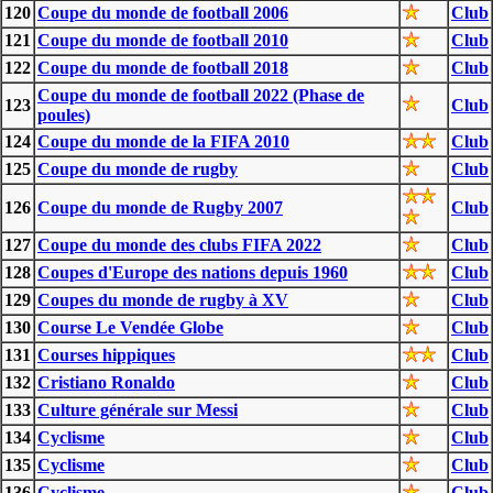
120
Coupe du monde de football 2006
Club
121
Coupe du monde de football 2010
Club
122
Coupe du monde de football 2018
Club
Coupe du monde de football 2022 (Phase de
123
Club
poules)
124
Coupe du monde de la FIFA 2010
Club
125
Coupe du monde de rugby
Club
126
Coupe du monde de Rugby 2007
Club
127
Coupe du monde des clubs FIFA 2022
Club
128
Coupes d'Europe des nations depuis 1960
Club
129
Coupes du monde de rugby à XV
Club
130
Course Le Vendée Globe
Club
131
Courses hippiques
Club
132
Cristiano Ronaldo
Club
133
Culture générale sur Messi
Club
134
Cyclisme
Club
135
Cyclisme
Club
136
Cyclisme
Club