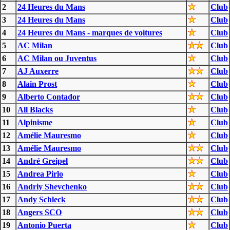
2
24 Heures du Mans
Club
3
24 Heures du Mans
Club
4
24 Heures du Mans - marques de voitures
Club
5
AC Milan
Club
6
AC Milan ou Juventus
Club
7
AJ Auxerre
Club
8
Alain Prost
Club
9
Alberto Contador
Club
10
All Blacks
Club
11
Alpinisme
Club
12
Amélie Mauresmo
Club
13
Amélie Mauresmo
Club
14
André Greipel
Club
15
Andrea Pirlo
Club
16
Andriy Shevchenko
Club
17
Andy Schleck
Club
18
Angers SCO
Club
19
Antonio Puerta
Club