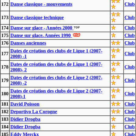
172
Danse classique - mouvements
Club
173
Danse classique technique
Club
174
Danse sur glace - Années 2000
Club
175
Danse sur glace. Années 1990
Club
176
Danses anciennes
Club
Dates de création des clubs de Ligue 1 (2007-
177
Club
2008) -1
Dates de création des clubs de Ligue 1 (2007-
178
Club
2008)- 2
Dates de création des clubs de Ligue 2 (2007-
179
Club
2008) -2
Dates de création des clubs de Ligue 2 (2007-
180
Club
2008)-1
181
David Poisson
Club
182
Deportivo La Corogne
Club
183
Didier Drogba
Club
184
Didier Drogba
Club
185
Eddy Merckx
Club