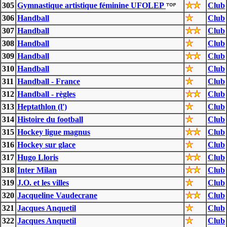
305
Gymnastique artistique féminine UFOLEP
Club
306
Handball
Club
307
Handball
Club
308
Handball
Club
309
Handball
Club
310
Handball
Club
311
Handball - France
Club
312
Handball - règles
Club
313
Heptathlon (l')
Club
314
Histoire du football
Club
315
Hockey ligue magnus
Club
316
Hockey sur glace
Club
317
Hugo Lloris
Club
318
Inter Milan
Club
319
J.O. et les villes
Club
320
Jacqueline Vaudecrane
Club
321
Jacques Anquetil
Club
322
Jacques Anquetil
Club