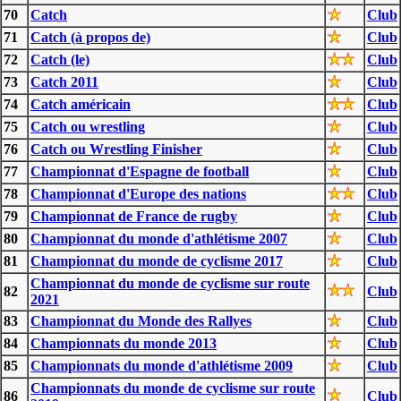
70
Catch
Club
71
Catch (à propos de)
Club
72
Catch (le)
Club
73
Catch 2011
Club
74
Catch américain
Club
75
Catch ou wrestling
Club
76
Catch ou Wrestling Finisher
Club
77
Championnat d'Espagne de football
Club
78
Championnat d'Europe des nations
Club
79
Championnat de France de rugby
Club
80
Championnat du monde d'athlétisme 2007
Club
81
Championnat du monde de cyclisme 2017
Club
Championnat du monde de cyclisme sur route
82
Club
2021
83
Championnat du Monde des Rallyes
Club
84
Championnats du monde 2013
Club
85
Championnats du monde d'athlétisme 2009
Club
Championnats du monde de cyclisme sur route
86
Club