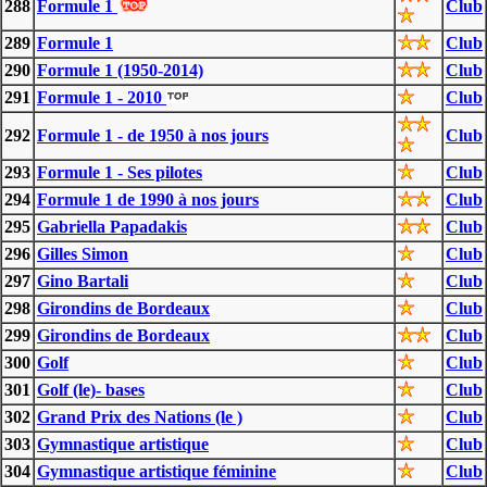
288
Formule 1
Club
289
Formule 1
Club
290
Formule 1 (1950-2014)
Club
291
Formule 1 - 2010
Club
292
Formule 1 - de 1950 à nos jours
Club
293
Formule 1 - Ses pilotes
Club
294
Formule 1 de 1990 à nos jours
Club
295
Gabriella Papadakis
Club
296
Gilles Simon
Club
297
Gino Bartali
Club
298
Girondins de Bordeaux
Club
299
Girondins de Bordeaux
Club
300
Golf
Club
301
Golf (le)- bases
Club
302
Grand Prix des Nations (le )
Club
303
Gymnastique artistique
Club
304
Gymnastique artistique féminine
Club