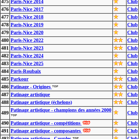
475
Paris-Nice 2014
Club
476
Paris-Nice 2017
Club
477
Paris-Nice 2018
Club
478
Paris-Nice 2019
Club
479
Paris-Nice 2020
Club
480
Paris-Nice 2022
Club
481
Paris-Nice 2023
Club
482
Paris-Nice 2024
Club
483
Paris-Nice 2025
Club
484
Paris-Roubaix
Club
485
Parkour
Club
486
Patinage - Origines
Club
487
Patinage artistique
Club
488
Patinage artistique (échelons)
Club
Patinage artistique - champions des années 2000
489
Club
490
Patinage artistique - compétitions
Club
491
Patinage artistique - composantes
Club
492
Patinage artistique - Couples
Club