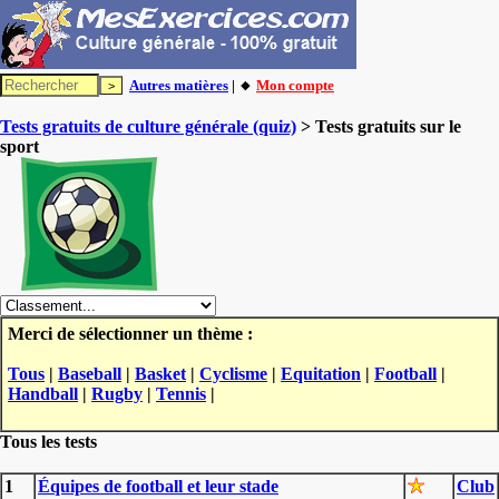
Autres matières
| 🔸
Mon compte
Tests gratuits de culture générale (quiz)
> Tests gratuits sur le
sport
Merci de sélectionner un thème :
Tous
|
Baseball
|
Basket
|
Cyclisme
|
Equitation
|
Football
|
Handball
|
Rugby
|
Tennis
|
Tous les tests
1
Équipes de football et leur stade
Club