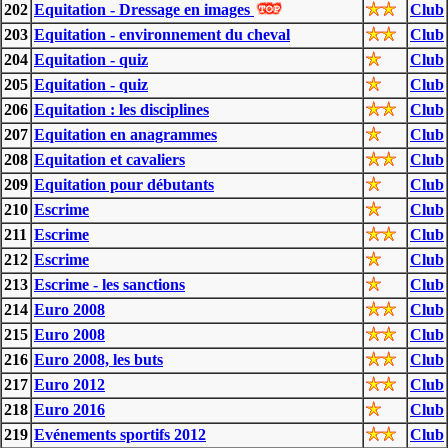
202
Equitation - Dressage en images
Club
203
Equitation - environnement du cheval
Club
204
Equitation - quiz
Club
205
Equitation - quiz
Club
206
Equitation : les disciplines
Club
207
Equitation en anagrammes
Club
208
Equitation et cavaliers
Club
209
Equitation pour débutants
Club
210
Escrime
Club
211
Escrime
Club
212
Escrime
Club
213
Escrime - les sanctions
Club
214
Euro 2008
Club
215
Euro 2008
Club
216
Euro 2008, les buts
Club
217
Euro 2012
Club
218
Euro 2016
Club
219
Evénements sportifs 2012
Club