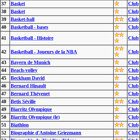
37
Basket
Club
38
Basket
Club
39
Basket-ball
Club
40
Basketball - bases
Club
41
Basketball - Histoire
Club
42
Basketball - Joueurs de la NBA
Club
43
Bayern de Munich
Club
44
Beach-volley
Club
45
Beckham David
Club
46
Bernard Hinault
Club
47
Bernard Thévenet
Club
48
Betis Séville
Club
49
Biarritz Olympique
Club
50
Biarritz Olympique (le)
Club
51
Biathlon
Club
52
Biographie d'Antoine Griezmann
Club