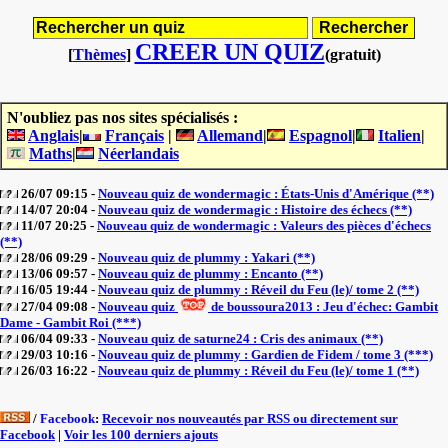
CREER UN QUIZ
[
Thèmes
]
(gratuit)
N'oubliez pas nos sites spécialisés :
Anglais
|
Français
|
Allemand
|
Espagnol
|
Italien
|
Maths
|
Néerlandais
26/07 09:15 -
Nouveau quiz de wondermagic : États-Unis d'Amérique (**)
14/07 20:04 -
Nouveau quiz de wondermagic : Histoire des échecs (**)
11/07 20:25 -
Nouveau quiz de wondermagic : Valeurs des pièces d'échecs
(**)
28/06 09:29 -
Nouveau quiz de plummy : Yakari (**)
13/06 09:57 -
Nouveau quiz de plummy : Encanto (**)
16/05 19:44 -
Nouveau quiz de plummy : Réveil du Feu (le)/ tome 2 (**)
27/04 09:08 -
Nouveau quiz
de boussoura2013 : Jeu d'échec: Gambit
Dame - Gambit Roi (***)
06/04 09:33 -
Nouveau quiz de saturne24 : Cris des animaux (**)
29/03 10:16 -
Nouveau quiz de plummy : Gardien de Fidem / tome 3 (***)
26/03 16:22 -
Nouveau quiz de plummy : Réveil du Feu (le)/ tome 1 (**)
/
Facebook
:
Recevoir nos nouveautés par RSS ou directement sur
Facebook
|
Voir les 100 derniers ajouts