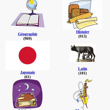
Histoire
Géographie
(913)
(969)
Latin
Japonais
(181)
(61)