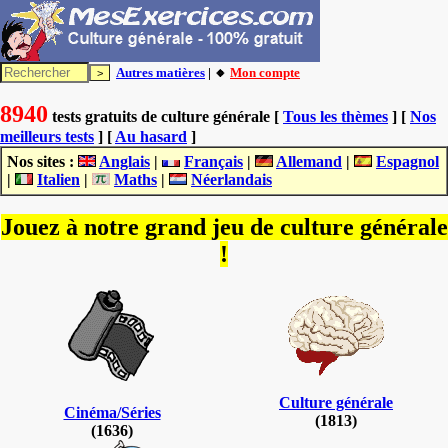
Autres matières
| 🔸
Mon compte
8940
tests gratuits de culture générale [
Tous les thèmes
] [
Nos
meilleurs tests
] [
Au hasard
]
Nos sites :
Anglais
|
Français
|
Allemand
|
Espagnol
|
Italien
|
Maths
|
Néerlandais
Jouez à notre grand jeu de culture générale
!
Culture générale
Cinéma/Séries
(1813)
(1636)