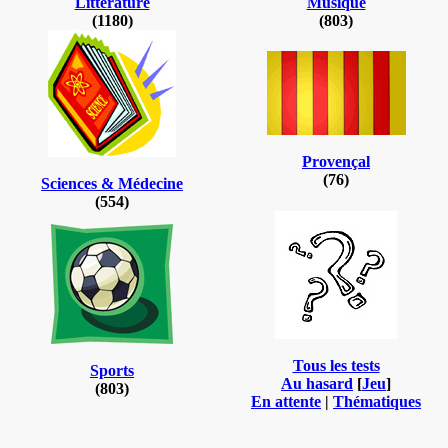
Littérature
Musique
(1180)
(803)
Provençal
(76)
Sciences & Médecine
(554)
Tous les tests
Sports
Au hasard
[
Jeu
]
(803)
En attente
|
Thématiques