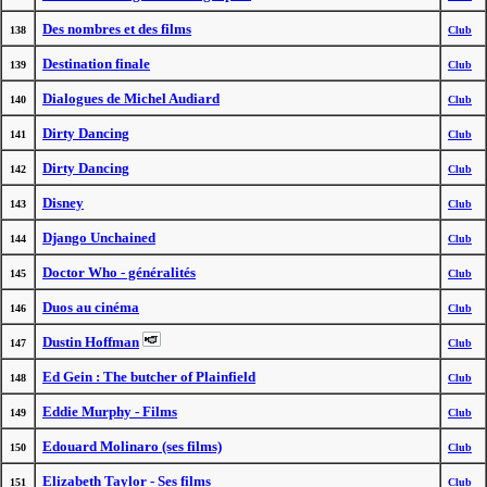
Des nombres et des films
138
Club
Destination finale
139
Club
Dialogues de Michel Audiard
140
Club
Dirty Dancing
141
Club
Dirty Dancing
142
Club
Disney
143
Club
Django Unchained
144
Club
Doctor Who - généralités
145
Club
Duos au cinéma
146
Club
Dustin Hoffman
147
Club
Ed Gein : The butcher of Plainfield
148
Club
Eddie Murphy - Films
149
Club
Edouard Molinaro (ses films)
150
Club
Elizabeth Taylor - Ses films
151
Club