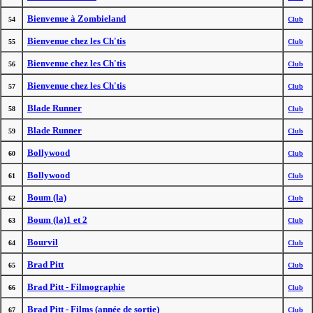
Bienvenue à Zombieland
54
Club
Bienvenue chez les Ch'tis
55
Club
Bienvenue chez les Ch'tis
56
Club
Bienvenue chez les Ch'tis
57
Club
Blade Runner
58
Club
Blade Runner
59
Club
Bollywood
60
Club
Bollywood
61
Club
Boum (la)
62
Club
Boum (la)1 et 2
63
Club
Bourvil
64
Club
Brad Pitt
65
Club
Brad Pitt - Filmographie
66
Club
Brad Pitt - Films (année de sortie)
67
Club