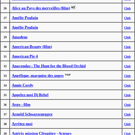
Alice au Pays des merveilles (film)
26
Club
Amélie Poulain
27
Club
Amélie Poulain
28
Club
Amadeus
29
Club
American Beauty (film)
30
Club
American Pie 4
31
Club
Anacondas : The Hunt for the Blood Orchid
32
Club
Angélique, marquise des anges
33
Club
Annie Cordy
34
Club
Appelez-moi Dj Rebel
35
Club
Argo - film
36
Club
Arnold Schwarzenegger
37
Club
Arrêtez-moi
38
Club
Astérix mission Cléopâtre - Acteurs
39
Club