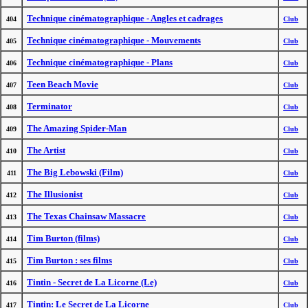
Technique cinématographique - Angles et cadrages
404
Club
Technique cinématographique - Mouvements
405
Club
Technique cinématographique - Plans
406
Club
Teen Beach Movie
407
Club
Terminator
408
Club
The Amazing Spider-Man
409
Club
The Artist
410
Club
The Big Lebowski (Film)
411
Club
The Illusionist
412
Club
The Texas Chainsaw Massacre
413
Club
Tim Burton (films)
414
Club
Tim Burton : ses films
415
Club
Tintin - Secret de La Licorne (Le)
416
Club
Tintin: Le Secret de La Licorne
417
Club