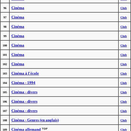
Cinéma
96
Club
Cinéma
97
Club
Cinéma
98
Club
Cinéma
99
Club
Cinéma
100
Club
Cinéma
101
Club
Cinéma
102
Club
Cinéma à l'école
103
Club
Cinéma - 1994
104
Club
Cinéma - divers
105
Club
Cinéma - divers
106
Club
Cinéma - divers
107
Club
Cinéma - Genres (en anglais)
108
Club
Cinéma allemand
109
Club