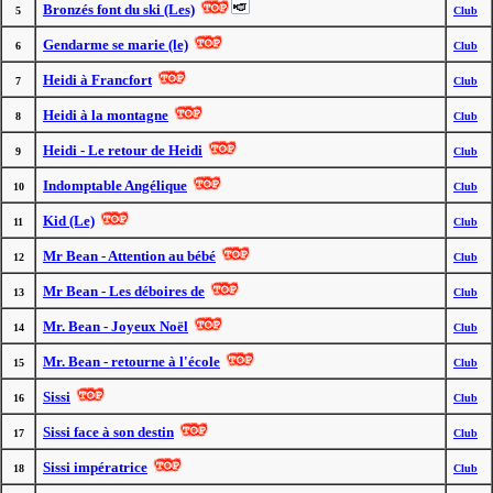
Bronzés font du ski (Les)
5
Club
Gendarme se marie (le)
6
Club
Heidi à Francfort
7
Club
Heidi à la montagne
8
Club
Heidi - Le retour de Heidi
9
Club
Indomptable Angélique
10
Club
Kid (Le)
11
Club
Mr Bean - Attention au bébé
12
Club
Mr Bean - Les déboires de
13
Club
Mr. Bean - Joyeux Noël
14
Club
Mr. Bean - retourne à l'école
15
Club
Sissi
16
Club
Sissi face à son destin
17
Club
Sissi impératrice
18
Club