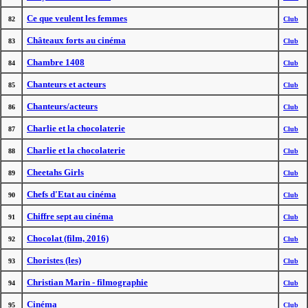
Ce que veulent les femmes
82
Club
Châteaux forts au cinéma
83
Club
Chambre 1408
84
Club
Chanteurs et acteurs
85
Club
Chanteurs/acteurs
86
Club
Charlie et la chocolaterie
87
Club
Charlie et la chocolaterie
88
Club
Cheetahs Girls
89
Club
Chefs d'Etat au cinéma
90
Club
Chiffre sept au cinéma
91
Club
Chocolat (film, 2016)
92
Club
Choristes (les)
93
Club
Christian Marin - filmographie
94
Club
Cinéma
95
Club