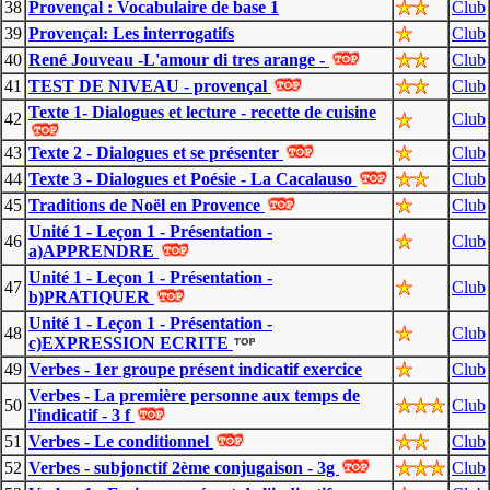
38
Provençal : Vocabulaire de base 1
Club
39
Provençal: Les interrogatifs
Club
40
René Jouveau -L'amour di tres arange -
Club
41
TEST DE NIVEAU - provençal
Club
Texte 1- Dialogues et lecture - recette de cuisine
42
Club
43
Texte 2 - Dialogues et se présenter
Club
44
Texte 3 - Dialogues et Poésie - La Cacalauso
Club
45
Traditions de Noël en Provence
Club
Unité 1 - Leçon 1 - Présentation -
46
Club
a)APPRENDRE
Unité 1 - Leçon 1 - Présentation -
47
Club
b)PRATIQUER
Unité 1 - Leçon 1 - Présentation -
48
Club
c)EXPRESSION ECRITE
49
Verbes - 1er groupe présent indicatif exercice
Club
Verbes - La première personne aux temps de
50
Club
l'indicatif - 3 f
51
Verbes - Le conditionnel
Club
52
Verbes - subjonctif 2ème conjugaison - 3g
Club