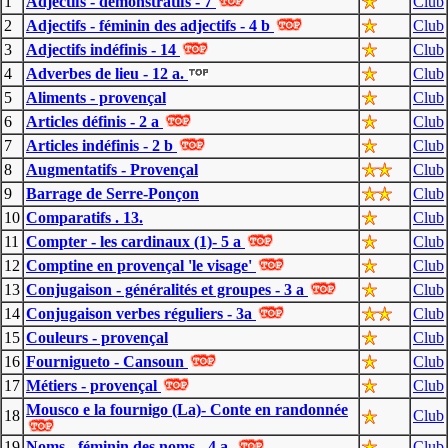
1
Adjectifs - démonstratifs - 7
Club
2
Adjectifs - féminin des adjectifs - 4 b
Club
3
Adjectifs indéfinis - 14
Club
4
Adverbes de lieu - 12 a.
Club
5
Aliments - provençal
Club
6
Articles définis - 2 a
Club
7
Articles indéfinis - 2 b
Club
8
Augmentatifs - Provençal
Club
9
Barrage de Serre-Ponçon
Club
10
Comparatifs . 13.
Club
11
Compter - les cardinaux (1)- 5 a
Club
12
Comptine en provençal 'le visage'
Club
13
Conjugaison - généralités et groupes - 3 a
Club
14
Conjugaison verbes réguliers - 3a
Club
15
Couleurs - provençal
Club
16
Fournigueto - Cansoun
Club
17
Métiers - provençal
Club
Mousco e la fournigo (La)- Conte en randonnée
18
Club
19
Noms - féminin des noms - 4 a.
Club