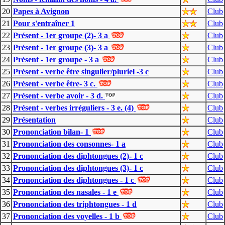
20
Papes à Avignon
Club
21
Pour s'entraîner 1
Club
22
Présent - 1er groupe (2)- 3 a
Club
23
Présent - 1er groupe (3)- 3 a
Club
24
Présent - 1er groupe - 3 a
Club
25
Présent - verbe être singulier/pluriel -3 c
Club
26
Présent - verbe être- 3 c.
Club
27
Présent - verbe avoir - 3 d.
Club
28
Présent - verbes irréguliers - 3 e. (4)
Club
29
Présentation
Club
30
Prononciation bilan- 1
Club
31
Prononciation des consonnes- 1 a
Club
32
Prononciation des diphtongues (2)- 1 c
Club
33
Prononciation des diphtongues (3)- 1 c
Club
34
Prononciation des diphtongues - 1 c
Club
35
Prononciation des nasales - 1 e
Club
36
Prononciation des triphtongues - 1 d
Club
37
Prononciation des voyelles - 1 b
Club