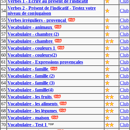
53
Verbes 1 - Ecrire au présent de l'indicatif
Club
Verbes 2 - Présent de l'indicatif - Testez votre
54
Club
niveau de conjugaison
55
Verbes irréguliers - provençal
Club
56
Vocabulaire - animaux
Club
57
Vocabulaire - chambre (2)
Club
58
Vocabulaire - chambre
Club
59
Vocabulaire - couleurs 1
Club
60
Vocabulaire - couleurs(2)
Club
61
Vocabulaire - Expressions provençales
Club
62
Vocabulaire - famille
Club
63
Vocabulaire - famille (2)
Club
64
Vocabulaire - famille (3)
Club
65
Vocabulaire - famille(4)
Club
66
Vocabulaire - les fruits
Club
67
Vocabulaire - les aliments
Club
68
Vocabulaire - les légumes
Club
69
Vocabulaire - maison
Club
70
Vocabulaire - Test 1
Club