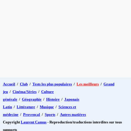
Accueil
/
Club
/
Tests les plus populaires
/
Les meilleurs
/
Grand
jeu
/
Cinéma/Séries
/
Culture
générale
/
Géographie
/
Histoire
/
Japonais
Latin
/
Littérature
/
Musique
/
Sciences et
médecine
/
Provençal
/
Sports
/
Autres matières
Copyright
Laurent Camus
- Reproduction/traductions interdites sur tous
supports