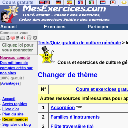
Cours gratuits
Accueil
Exercices
Participer
Connectez-vous !
Tests/Quiz gratuits de culture générale
> 
Cliquez ici pour
vous connecter
Nouveau compte
Cours et exercices de culture gé
Des millions de
comptes créés sur
Changer de thème
nos sites
100% gratuit !
[
Avantages
]
N°
Cours et exercices gratu
Autres ressources intéressantes pour ap
-
Accueil
-
Accès rapides
1
Accordéon
-
Livre d'or
-
Plan du site
2
Familles d'instruments
-
Recommander
-
Signaler un bug
3
Flûte traversière (la)