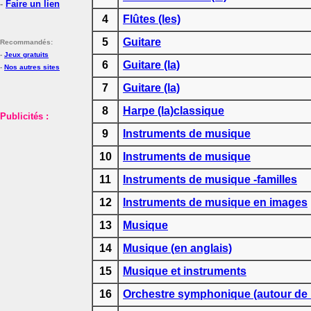
-
Faire un lien
4
Flûtes (les)
5
Guitare
Recommandés:
-
Jeux gratuits
6
Guitare (la)
-
Nos autres sites
7
Guitare (la)
8
Harpe (la)classique
Publicités :
9
Instruments de musique
10
Instruments de musique
11
Instruments de musique -familles
12
Instruments de musique en images
13
Musique
14
Musique (en anglais)
15
Musique et instruments
16
Orchestre symphonique (autour de l