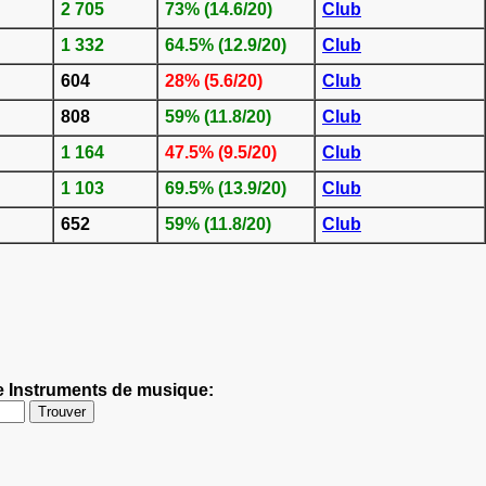
2 705
73% (14.6/20)
Club
1 332
64.5% (12.9/20)
Club
604
28% (5.6/20)
Club
808
59% (11.8/20)
Club
1 164
47.5% (9.5/20)
Club
1 103
69.5% (13.9/20)
Club
652
59% (11.8/20)
Club
me Instruments de musique: