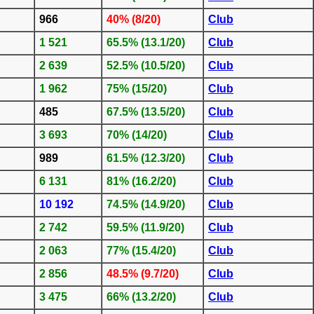
966
40% (8/20)
Club
1 521
65.5% (13.1/20)
Club
2 639
52.5% (10.5/20)
Club
1 962
75% (15/20)
Club
485
67.5% (13.5/20)
Club
3 693
70% (14/20)
Club
989
61.5% (12.3/20)
Club
6 131
81% (16.2/20)
Club
10 192
74.5% (14.9/20)
Club
2 742
59.5% (11.9/20)
Club
2 063
77% (15.4/20)
Club
2 856
48.5% (9.7/20)
Club
3 475
66% (13.2/20)
Club