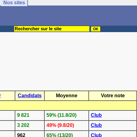
Nos sites
r
Candidats
Moyenne
Votre note
9 821
59% (11.8/20)
Club
3 202
49% (9.8/20)
Club
962
65% (13/20)
Club