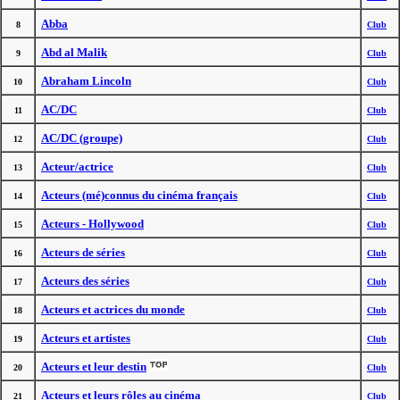
Abba
8
Club
Abd al Malik
9
Club
Abraham Lincoln
10
Club
AC/DC
11
Club
AC/DC (groupe)
12
Club
Acteur/actrice
13
Club
Acteurs (mé)connus du cinéma français
14
Club
Acteurs - Hollywood
15
Club
Acteurs de séries
16
Club
Acteurs des séries
17
Club
Acteurs et actrices du monde
18
Club
Acteurs et artistes
19
Club
Acteurs et leur destin
20
Club
Acteurs et leurs rôles au cinéma
21
Club