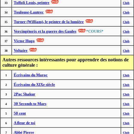
Toffoli Louis, peintre
33
Club
Toulouse-Lautrec
34
Club
Turner (William), le peintre de la lumière
35
Club
Vercingétorix et la guerre des Gaules
*COURS*
36
Club
Victor Hugo
37
Club
Voltaire
38
Club
Autres ressources intéressantes pour apprendre des notions de
culture générale :
Écrivains du Maroc
1
Club
Écrivains du XIXe siècle
2
Club
2Pac Shakur
3
Club
30 Seconds to Mars
4
Club
50 cent
5
Club
A fleur de toi
6
Club
Abbé Pierre
7
Club