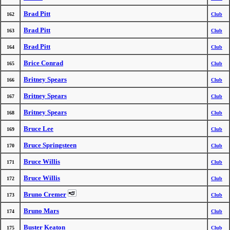
Brad Pitt
162
Club
Brad Pitt
163
Club
Brad Pitt
164
Club
Brice Conrad
165
Club
Britney Spears
166
Club
Britney Spears
167
Club
Britney Spears
168
Club
Bruce Lee
169
Club
Bruce Springsteen
170
Club
Bruce Willis
171
Club
Bruce Willis
172
Club
Bruno Cremer
173
Club
Bruno Mars
174
Club
Buster Keaton
175
Club