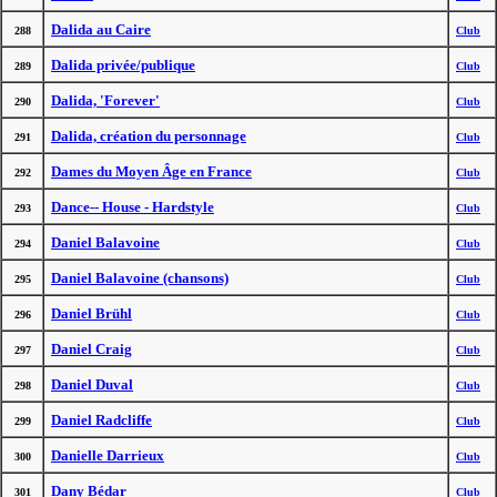
Dalida au Caire
288
Club
Dalida privée/publique
289
Club
Dalida, 'Forever'
290
Club
Dalida, création du personnage
291
Club
Dames du Moyen Âge en France
292
Club
Dance-- House - Hardstyle
293
Club
Daniel Balavoine
294
Club
Daniel Balavoine (chansons)
295
Club
Daniel Brühl
296
Club
Daniel Craig
297
Club
Daniel Duval
298
Club
Daniel Radcliffe
299
Club
Danielle Darrieux
300
Club
Dany Bédar
301
Club