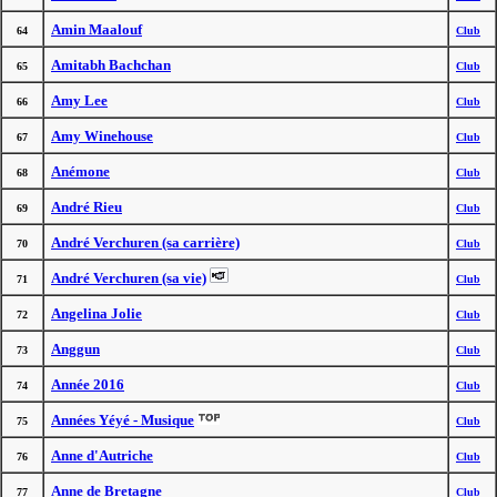
Amin Maalouf
64
Club
Amitabh Bachchan
65
Club
Amy Lee
66
Club
Amy Winehouse
67
Club
Anémone
68
Club
André Rieu
69
Club
André Verchuren (sa carrière)
70
Club
André Verchuren (sa vie)
71
Club
Angelina Jolie
72
Club
Anggun
73
Club
Année 2016
74
Club
Années Yéyé - Musique
75
Club
Anne d'Autriche
76
Club
Anne de Bretagne
77
Club