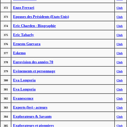
Enzo Ferrari
372
Club
Epouses des Présidents (Etats-Unis)
373
Club
Eric Charden - Biographie
374
Club
Eric Tabarly
375
Club
Ernesto Guevara
376
Club
Eskemo
377
Club
Eurovision des années 70
378
Club
Evènements et personnage
379
Club
Eva Longoria
380
Club
Eva Longoria
381
Club
Evanescence
382
Club
Experts (les) - acteurs
383
Club
Explorateurs & Savants
384
Club
Explorateurs et pionniers
385
Club