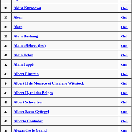
Akira Kurosawa
36
Club
Akon
37
Club
Akon
38
Club
Alain Bashung
39
Club
Alain célèbres (les )
40
Club
Alain Delon
41
Club
Alain Juppé
42
Club
Albert Einstein
43
Club
Albert II de Monaco et Charlene Wittstock
44
Club
Albert II, roi des Belges
45
Club
Albert Schweitzer
46
Club
Albert Szent-Györgyi
47
Club
Alberto Contador
48
Club
Alexandre le Grand
49
Club