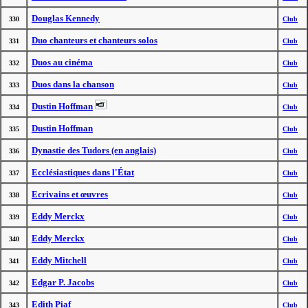
Douglas Kennedy
330
Club
Duo chanteurs et chanteurs solos
331
Club
Duos au cinéma
332
Club
Duos dans la chanson
333
Club
Dustin Hoffman
334
Club
Dustin Hoffman
335
Club
Dynastie des Tudors (en anglais)
336
Club
Ecclésiastiques dans l'État
337
Club
Ecrivains et œuvres
338
Club
Eddy Merckx
339
Club
Eddy Merckx
340
Club
Eddy Mitchell
341
Club
Edgar P. Jacobs
342
Club
Edith Piaf
343
Club