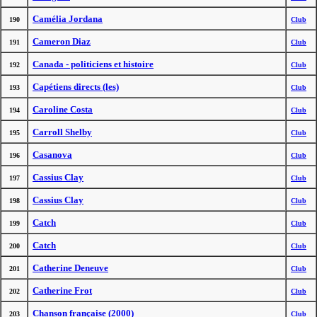
Camélia Jordana
190
Club
Cameron Diaz
191
Club
Canada - politiciens et histoire
192
Club
Capétiens directs (les)
193
Club
Caroline Costa
194
Club
Carroll Shelby
195
Club
Casanova
196
Club
Cassius Clay
197
Club
Cassius Clay
198
Club
Catch
199
Club
Catch
200
Club
Catherine Deneuve
201
Club
Catherine Frot
202
Club
Chanson française (2000)
203
Club