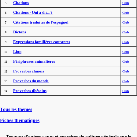
Citations
5
Club
Citations - Qui a dit... ?
6
Club
Citations traduites de l'espagnol
7
Club
Dictons
8
Club
Expressions familières courantes
9
Club
Lion
10
Club
Périphrases animalières
11
Club
Proverbes chinois
12
Club
Proverbes du monde
13
Club
Proverbes tibétains
14
Club
Tous les thèmes
Fiches thématiques
Trouvez d'autres cours et exercices de culture générale sur le