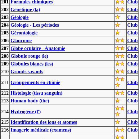
201
Formules chimiques
Club
202
Génétique (la)
Club
203
Géologie
Club
204
Géologie - Les périodes
Club
205
Gérontologie
Club
206
Glaucome
Club
207
Globe oculaire - Anatomie
Club
208
Globule rouge (le)
Club
209
Globules blancs (les)
Club
210
Grands savants
Club
211
Groupements en chimie
Club
212
Histologie (tissu sanguin)
Club
213
Human body (the)
Club
214
Hydrogène (l')
Club
215
Identification des ions et atomes
Club
216
Imagerie médicale (examens)
Club