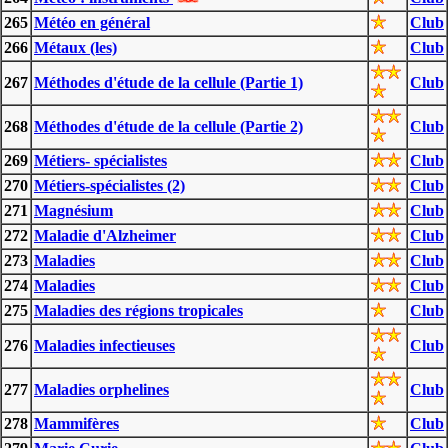
265
Météo en général
Club
266
Métaux (les)
Club
267
Méthodes d'étude de la cellule (Partie 1)
Club
268
Méthodes d'étude de la cellule (Partie 2)
Club
269
Métiers- spécialistes
Club
270
Métiers-spécialistes (2)
Club
271
Magnésium
Club
272
Maladie d'Alzheimer
Club
273
Maladies
Club
274
Maladies
Club
275
Maladies des régions tropicales
Club
276
Maladies infectieuses
Club
277
Maladies orphelines
Club
278
Mammifères
Club