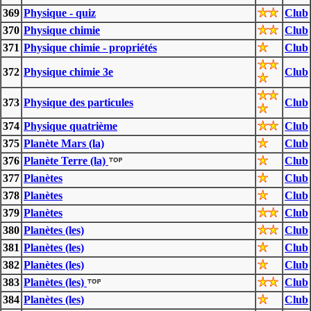
369
Physique - quiz
Club
370
Physique chimie
Club
371
Physique chimie - propriétés
Club
372
Physique chimie 3e
Club
373
Physique des particules
Club
374
Physique quatrième
Club
375
Planète Mars (la)
Club
376
Planète Terre (la)
Club
377
Planètes
Club
378
Planètes
Club
379
Planètes
Club
380
Planètes (les)
Club
381
Planètes (les)
Club
382
Planètes (les)
Club
383
Planètes (les)
Club
384
Planètes (les)
Club