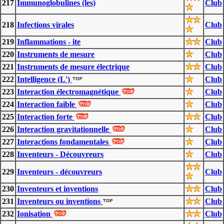
217
Immunoglobulines (les)
Club
218
Infections virales
Club
219
Inflammations - ite
Club
220
Instruments de mesure
Club
221
Instruments de mesure électrique
Club
222
Intelligence (L')
Club
223
Interaction électromagnétique
Club
224
Interaction faible
Club
225
Interaction forte
Club
226
Interaction gravitationnelle
Club
227
Interactions fondamentales
Club
228
Inventeurs - Découvreurs
Club
229
Inventeurs - découvreurs
Club
230
Inventeurs et inventions
Club
231
Inventeurs ou inventions
Club
232
Ionisation
Club