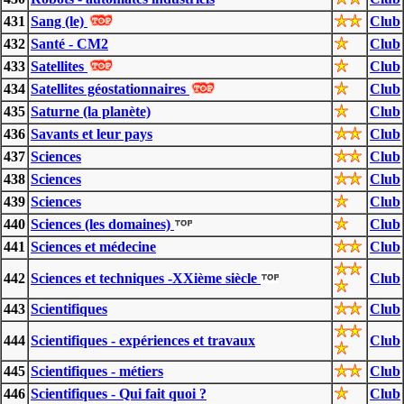
431
Sang (le)
Club
432
Santé - CM2
Club
433
Satellites
Club
434
Satellites géostationnaires
Club
435
Saturne (la planète)
Club
436
Savants et leur pays
Club
437
Sciences
Club
438
Sciences
Club
439
Sciences
Club
440
Sciences (les domaines)
Club
441
Sciences et médecine
Club
442
Sciences et techniques -XXième siècle
Club
443
Scientifiques
Club
444
Scientifiques - expériences et travaux
Club
445
Scientifiques - métiers
Club
446
Scientifiques - Qui fait quoi ?
Club