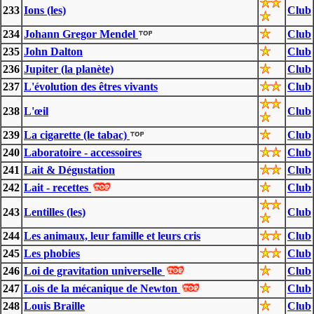
233
Ions (les)
Club
234
Johann Gregor Mendel
Club
235
John Dalton
Club
236
Jupiter (la planète)
Club
237
L'évolution des êtres vivants
Club
238
L'œil
Club
239
La cigarette (le tabac)
Club
240
Laboratoire - accessoires
Club
241
Lait & Dégustation
Club
242
Lait - recettes
Club
243
Lentilles (les)
Club
244
Les animaux, leur famille et leurs cris
Club
245
Les phobies
Club
246
Loi de gravitation universelle
Club
247
Lois de la mécanique de Newton
Club
248
Louis Braille
Club