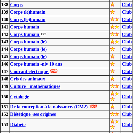
138
Corps
Club
139
Corps (le)humain
Club
140
Corps (le)humain
Club
141
Corps humain
Club
142
Corps humain
Club
143
Corps humain (le)
Club
144
Corps humain (le)
Club
145
Corps humain (le)
Club
146
Corps humain -niv 10 ans
Club
147
Courant électrique
Club
148
Cris des animaux
Club
149
Culture - mathématiques
Club
150
Cytologie
Club
151
De la conception à la naissance. (CM2)
Club
152
Diététique -ses origines
Club
153
Diabète
Club