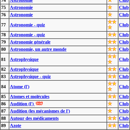
74
Astronomie
Club
75
Astronomie
Club
76
Astronomie
Club
77
Astronomie - quiz
Club
78
Astronomie - quiz
Club
79
Astronomie générale
Club
80
Astronomie, un autre monde
Club
81
Astrophysique
Club
82
Astrophysique
Club
83
Astrophysique - quiz
Club
84
Atome (l')
Club
85
Atomes et molécules
Club
86
Audition (l')
Club
87
Audition (les mécanismes de l')
Club
88
Autour des médicaments
Club
89
Azote
Club