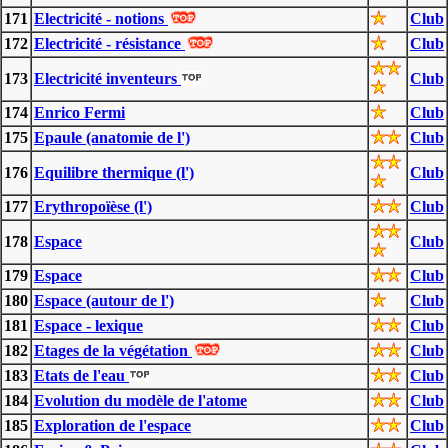
171
Electricité - notions
Club
172
Electricité - résistance
Club
173
Electricité inventeurs
Club
174
Enrico Fermi
Club
175
Epaule (anatomie de l')
Club
176
Equilibre thermique (l')
Club
177
Erythropoïèse (l')
Club
178
Espace
Club
179
Espace
Club
180
Espace (autour de l')
Club
181
Espace - lexique
Club
182
Etages de la végétation
Club
183
Etats de l'eau
Club
184
Evolution du modèle de l'atome
Club
185
Exploration de l'espace
Club