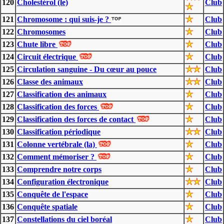
120
Cholestérol (le)
Club
121
Chromosome : qui suis-je ?
Club
122
Chromosomes
Club
123
Chute libre
Club
124
Circuit électrique
Club
125
Circulation sanguine - Du cœur au pouce
Club
126
Classe des animaux
Club
127
Classification des animaux
Club
128
Classification des forces
Club
129
Classification des forces de contact
Club
130
Classification périodique
Club
131
Colonne vertébrale (la)
Club
132
Comment mémoriser ?
Club
133
Comprendre notre corps
Club
134
Configuration électronique
Club
135
Conquête de l'espace
Club
136
Conquête spatiale
Club
137
Constellations du ciel boréal
Club