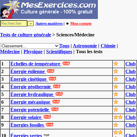
Autres matières
| 🔸
Mon compte
Tests de culture générale
> Sciences/Médecine
Tous
|
Astronomie
|
Chimie
|
Médecine
|
Physique
|
Scientifiques
| Tous les tests
1
Échelles de température
Club
2
Énergie éolienne
Club
3
Énergie cinétique
Club
4
Énergie géothermie
Club
5
Énergie hydraulique
Club
6
Énergie mécanique
Club
7
Énergie potentielle
Club
8
Énergie solaire
Club
9
Énergies fossiles
Club
10
Énergies vertes
Club