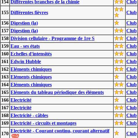
154
Différentes branches de la chimie
Club
155
Différentes fièvres
Club
156
Digestion (la)
Club
157
Digestion (la)
Club
158
Division cellulaire - Programme de 1re S
Club
159
Eau - ses états
Club
160
Echelles d'intensités
Club
161
Edwin Hubble
Club
162
Eléments chimiques
Club
163
Eléments chimiques
Club
164
Eléments chimiques
Club
165
Eléments du tableau périodique des éléments
Club
166
Electricité
Club
167
Electricité
Club
168
Electricité - câbles
Club
169
Electricité - circuits et montages
Club
Electricité - Courant continu, courant alternatif
170
Club