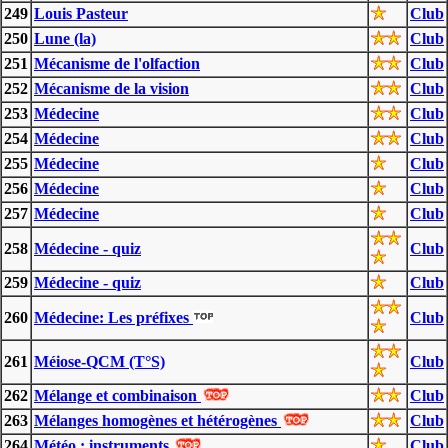
249
Louis Pasteur
Club
250
Lune (la)
Club
251
Mécanisme de l'olfaction
Club
252
Mécanisme de la vision
Club
253
Médecine
Club
254
Médecine
Club
255
Médecine
Club
256
Médecine
Club
257
Médecine
Club
258
Médecine - quiz
Club
259
Médecine - quiz
Club
260
Médecine: Les préfixes
Club
261
Méiose-QCM (T°S)
Club
262
Mélange et combinaison
Club
263
Mélanges homogènes et hétérogènes
Club
264
Météo : instruments
Club