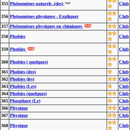
355
Phénomènes naturels .(des)
Club
356
Phénomènes physiques - Expliquer
Club
357
Phénomènes physiques ou chimiques
Club
358
Phobies
Club
359
Phobies
Club
360
Phobies ( quelques)
Club
361
Phobies (des)
Club
362
Phobies (les)
Club
363
Phobies (Les)
Club
364
Phobies (quelques)
Club
365
Phosphore (Le)
Club
366
Physique
Club
367
Physique
Club
368
Physique
Club