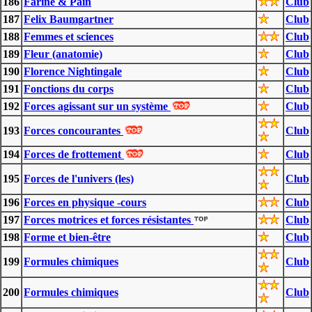
186
Farine & Pain
Club
187
Felix Baumgartner
Club
188
Femmes et sciences
Club
189
Fleur (anatomie)
Club
190
Florence Nightingale
Club
191
Fonctions du corps
Club
192
Forces agissant sur un système
Club
193
Forces concourantes
Club
194
Forces de frottement
Club
195
Forces de l'univers (les)
Club
196
Forces en physique -cours
Club
197
Forces motrices et forces résistantes
Club
198
Forme et bien-être
Club
199
Formules chimiques
Club
200
Formules chimiques
Club