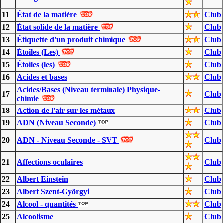
11
État de la matière
Club
12
État solide de la matière
Club
13
Étiquette d'un produit chimique
Club
14
Étoiles (Les)
Club
15
Étoiles (les)
Club
16
Acides et bases
Club
Acides/Bases (Niveau terminale) Physique-
17
Club
chimie
18
Action de l'air sur les métaux
Club
19
ADN (Niveau Seconde)
Club
20
ADN - Niveau Seconde - SVT
Club
21
Affections oculaires
Club
22
Albert Einstein
Club
23
Albert Szent-Györgyi
Club
24
Alcool - quantités
Club
25
Alcoolisme
Club