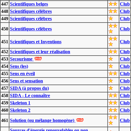
447
Scientifiques belges
Club
448
Scientifiques célèbres
Club
449
Scientifiques célèbres
Club
450
Scientifiques célèbres
Club
451
Scientifiques et Inventions
Club
452
Scientifiques et leur réalisation
Club
453
Secourisme
Club
454
Sens (les)
Club
455
Sens en éveil
Club
456
Sens et sensation
Club
457
SIDA (à propos du)
Club
458
SIDA - Le connaître
Club
459
Skeleton 1
Club
460
Skeleton 2
Club
461
Solution (ou mélange homogène)
Club
Sources d'énergie renouvelables ou non