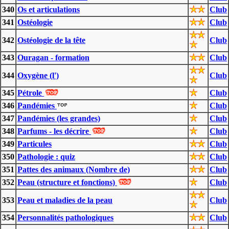
340
Os et articulations
Club
341
Ostéologie
Club
342
Ostéologie de la tête
Club
343
Ouragan - formation
Club
344
Oxygène (l')
Club
345
Pétrole
Club
346
Pandémies
Club
347
Pandémies (les grandes)
Club
348
Parfums - les décrire
Club
349
Particules
Club
350
Pathologie : quiz
Club
351
Pattes des animaux (Nombre de)
Club
352
Peau (structure et fonctions)
Club
353
Peau et maladies de la peau
Club
354
Personnalités pathologiques
Club