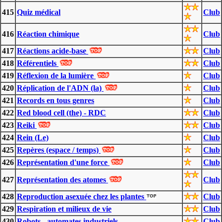
415
Quiz médical
Club
416
Réaction chimique
Club
417
Réactions acide-base
Club
418
Référentiels
Club
419
Réflexion de la lumière
Club
420
Réplication de l'ADN (la)
Club
421
Records en tous genres
Club
422
Red blood cell (the) - RDC
Club
423
Reiki
Club
424
Rein (Le)
Club
425
Repères (espace / temps)
Club
426
Représentation d'une force
Club
427
Représentation des atomes
Club
428
Reproduction asexuée chez les plantes
Club
429
Respiration et milieux de vie
Club
430
Robots - automates industriels
Club