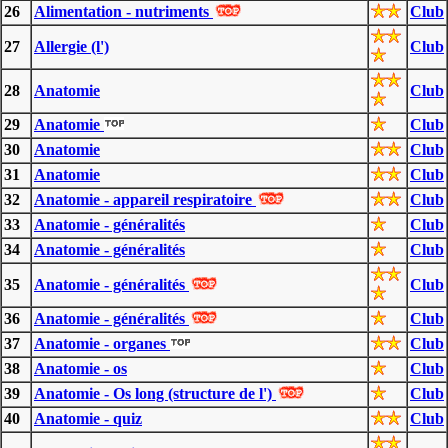
26
Alimentation - nutriments
Club
27
Allergie (l')
Club
28
Anatomie
Club
29
Anatomie
Club
30
Anatomie
Club
31
Anatomie
Club
32
Anatomie - appareil respiratoire
Club
33
Anatomie - généralités
Club
34
Anatomie - généralités
Club
35
Anatomie - généralités
Club
36
Anatomie - généralités
Club
37
Anatomie - organes
Club
38
Anatomie - os
Club
39
Anatomie - Os long (structure de l')
Club
40
Anatomie - quiz
Club