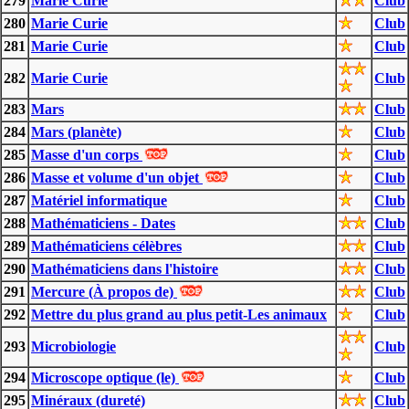
279
Marie Curie
Club
280
Marie Curie
Club
281
Marie Curie
Club
282
Marie Curie
Club
283
Mars
Club
284
Mars (planète)
Club
285
Masse d'un corps
Club
286
Masse et volume d'un objet
Club
287
Matériel informatique
Club
288
Mathématiciens - Dates
Club
289
Mathématiciens célèbres
Club
290
Mathématiciens dans l'histoire
Club
291
Mercure (À propos de)
Club
292
Mettre du plus grand au plus petit-Les animaux
Club
293
Microbiologie
Club
294
Microscope optique (le)
Club
295
Minéraux (dureté)
Club