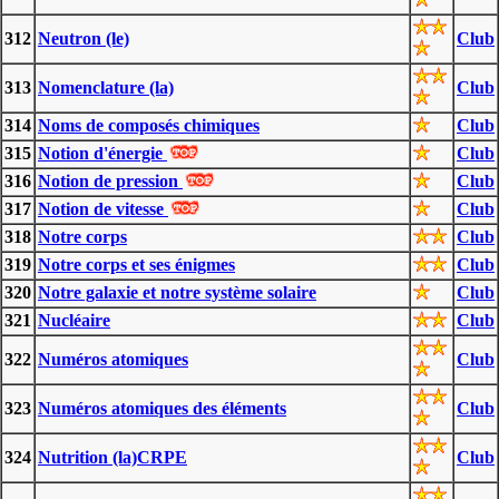
312
Neutron (le)
Club
313
Nomenclature (la)
Club
314
Noms de composés chimiques
Club
315
Notion d'énergie
Club
316
Notion de pression
Club
317
Notion de vitesse
Club
318
Notre corps
Club
319
Notre corps et ses énigmes
Club
320
Notre galaxie et notre système solaire
Club
321
Nucléaire
Club
322
Numéros atomiques
Club
323
Numéros atomiques des éléments
Club
324
Nutrition (la)CRPE
Club