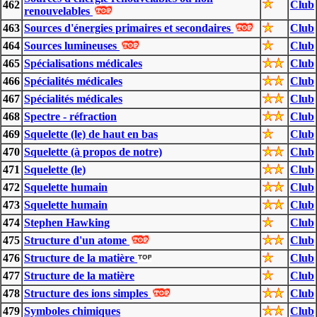
462
Club
renouvelables
463
Sources d'énergies primaires et secondaires
Club
464
Sources lumineuses
Club
465
Spécialisations médicales
Club
466
Spécialités médicales
Club
467
Spécialités médicales
Club
468
Spectre - réfraction
Club
469
Squelette (le) de haut en bas
Club
470
Squelette (à propos de notre)
Club
471
Squelette (le)
Club
472
Squelette humain
Club
473
Squelette humain
Club
474
Stephen Hawking
Club
475
Structure d'un atome
Club
476
Structure de la matière
Club
477
Structure de la matière
Club
478
Structure des ions simples
Club
479
Symboles chimiques
Club