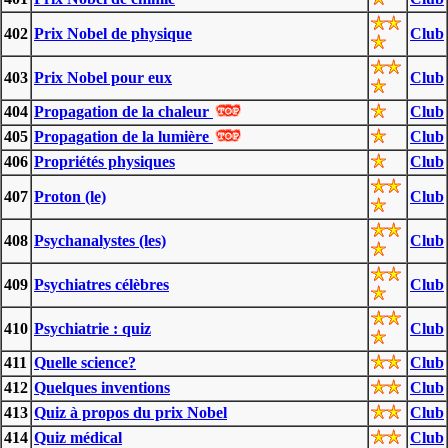
402
Prix Nobel de physique
Club
403
Prix Nobel pour eux
Club
404
Propagation de la chaleur
Club
405
Propagation de la lumière
Club
406
Propriétés physiques
Club
407
Proton (le)
Club
408
Psychanalystes (les)
Club
409
Psychiatres célèbres
Club
410
Psychiatrie : quiz
Club
411
Quelle science?
Club
412
Quelques inventions
Club
413
Quiz à propos du prix Nobel
Club
414
Quiz médical
Club