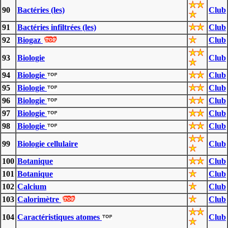
90
Bactéries (les)
Club
91
Bactéries infiltrées (les)
Club
92
Biogaz
Club
93
Biologie
Club
94
Biologie
Club
95
Biologie
Club
96
Biologie
Club
97
Biologie
Club
98
Biologie
Club
99
Biologie cellulaire
Club
100
Botanique
Club
101
Botanique
Club
102
Calcium
Club
103
Calorimètre
Club
104
Caractéristiques atomes
Club