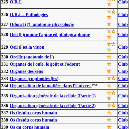
325
O.R.L
Club
326
O.R.L - Pathologies
Club
327
Odorat (l')- anatomie-physiologie
Club
328
Oeil (l')comme l'appareil photographique
Club
329
Oeil (l')et la vision
Club
330
Oreille (anatomie de l')
Club
331
Organes de l'ouïe, le goût et l'odorat
Club
332
Organes des sens
Club
333
Organes lymphoïdes (les)
Club
334
Organisation de la matière dans l'Univers
Club
335
Organisation générale de la cellule (Partie 1)
Club
336
Organisation générale de la cellule (Partie 2)
Club
337
Os (les)du corps humain
Club
338
Os (les)du corps humain
Club
339
Os du corps humain
Club