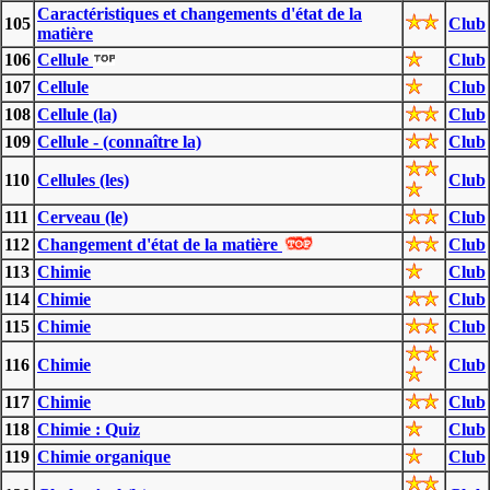
Caractéristiques et changements d'état de la
105
Club
matière
106
Cellule
Club
107
Cellule
Club
108
Cellule (la)
Club
109
Cellule - (connaître la)
Club
110
Cellules (les)
Club
111
Cerveau (le)
Club
112
Changement d'état de la matière
Club
113
Chimie
Club
114
Chimie
Club
115
Chimie
Club
116
Chimie
Club
117
Chimie
Club
118
Chimie : Quiz
Club
119
Chimie organique
Club