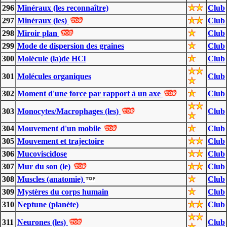
296
Minéraux (les reconnaître)
Club
297
Minéraux (les)
Club
298
Miroir plan
Club
299
Mode de dispersion des graines
Club
300
Molécule (la)de HCl
Club
301
Molécules organiques
Club
302
Moment d'une force par rapport à un axe
Club
303
Monocytes/Macrophages (les)
Club
304
Mouvement d'un mobile
Club
305
Mouvement et trajectoire
Club
306
Mucoviscidose
Club
307
Mur du son (le)
Club
308
Muscles (anatomie)
Club
309
Mystères du corps humain
Club
310
Neptune (planète)
Club
311
Neurones (les)
Club