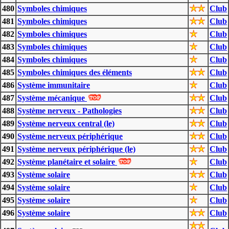
480
Symboles chimiques
Club
481
Symboles chimiques
Club
482
Symboles chimiques
Club
483
Symboles chimiques
Club
484
Symboles chimiques
Club
485
Symboles chimiques des éléments
Club
486
Système immunitaire
Club
487
Système mécanique
Club
488
Système nerveux - Pathologies
Club
489
Système nerveux central (le)
Club
490
Système nerveux périphérique
Club
491
Système nerveux périphérique (le)
Club
492
Système planétaire et solaire
Club
493
Système solaire
Club
494
Système solaire
Club
495
Système solaire
Club
496
Système solaire
Club