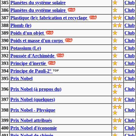
385
Planètes du système solaire
Club
386
Planètes du système solaire
Club
387
Plastique (le): fabrication et recyclage
Club
388
Plomb (le)
Club
389
Poids d'un objet
Club
390
Poids et masse d'un corps
Club
391
Potassium (Le)
Club
392
Poussée d'Archimède
Club
393
Principe d'inertie
Club
394
Principe de Pauli-2°
Club
395
Prix Nobel
Club
396
Prix Nobel (à propos du)
Club
397
Prix Nobel (quelques)
Club
398
Prix Nobel - Physique
Club
399
Prix Nobel attribués
Club
400
Prix Nobel d'économie
Club
401
Prix Nobel de chimie
Club