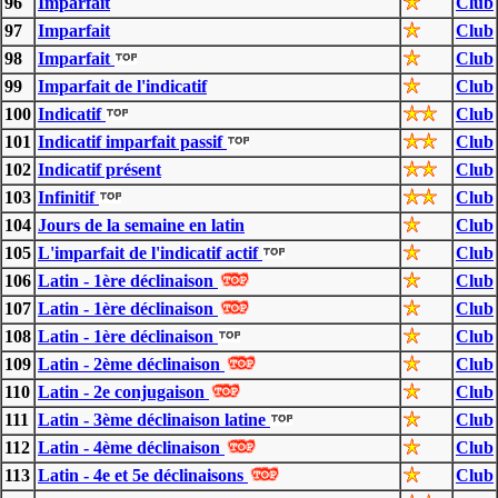
96
Imparfait
Club
97
Imparfait
Club
98
Imparfait
Club
99
Imparfait de l'indicatif
Club
100
Indicatif
Club
101
Indicatif imparfait passif
Club
102
Indicatif présent
Club
103
Infinitif
Club
104
Jours de la semaine en latin
Club
105
L'imparfait de l'indicatif actif
Club
106
Latin - 1ère déclinaison
Club
107
Latin - 1ère déclinaison
Club
108
Latin - 1ère déclinaison
Club
109
Latin - 2ème déclinaison
Club
110
Latin - 2e conjugaison
Club
111
Latin - 3ème déclinaison latine
Club
112
Latin - 4ème déclinaison
Club
113
Latin - 4e et 5e déclinaisons
Club