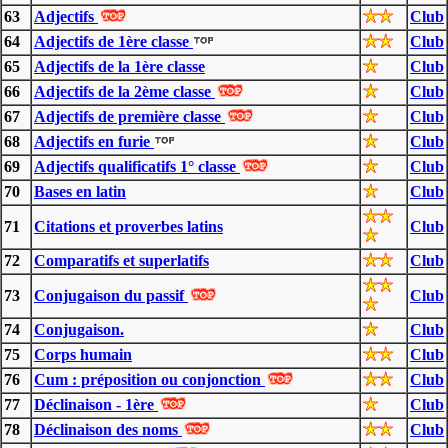
63
Adjectifs
Club
64
Adjectifs de 1ère classe
Club
65
Adjectifs de la 1ère classe
Club
66
Adjectifs de la 2ème classe
Club
67
Adjectifs de première classe
Club
68
Adjectifs en furie
Club
69
Adjectifs qualificatifs 1° classe
Club
70
Bases en latin
Club
71
Citations et proverbes latins
Club
72
Comparatifs et superlatifs
Club
73
Conjugaison du passif
Club
74
Conjugaison.
Club
75
Corps humain
Club
76
Cum : préposition ou conjonction
Club
77
Déclinaison - 1ère
Club
78
Déclinaison des noms
Club