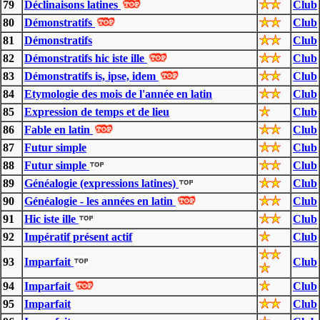
79
Déclinaisons latines
Club
80
Démonstratifs
Club
81
Démonstratifs
Club
82
Démonstratifs hic iste ille
Club
83
Démonstratifs is, ipse, idem
Club
84
Etymologie des mois de l'année en latin
Club
85
Expression de temps et de lieu
Club
86
Fable en latin
Club
87
Futur simple
Club
88
Futur simple
Club
89
Généalogie (expressions latines)
Club
90
Généalogie - les années en latin
Club
91
Hic iste ille
Club
92
Impératif présent actif
Club
93
Imparfait
Club
94
Imparfait
Club
95
Imparfait
Club