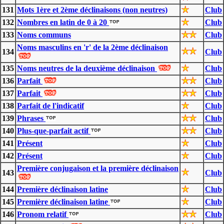
131
Mots 1ère et 2ème déclinaisons (non neutres)
Club
132
Nombres en latin de 0 à 20
Club
133
Noms communs
Club
Noms masculins en 'r' de la 2ème déclinaison
134
Club
135
Noms neutres de la deuxième déclinaison
Club
136
Parfait
Club
137
Parfait
Club
138
Parfait de l'indicatif
Club
139
Phrases
Club
140
Plus-que-parfait actif
Club
141
Présent
Club
142
Présent
Club
Première conjugaison et la première déclinaison
143
Club
144
Première déclinaison latine
Club
145
Première déclinaison latine
Club
146
Pronom relatif
Club