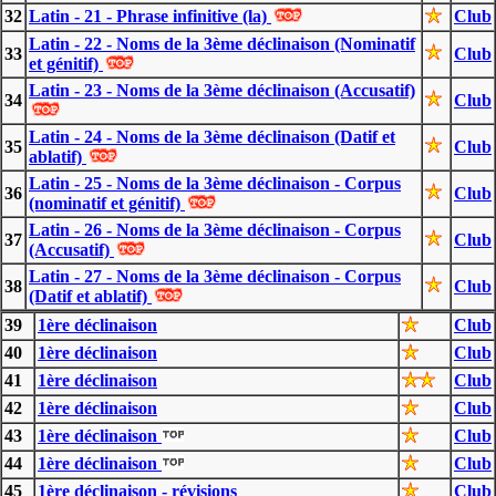
32
Latin - 21 - Phrase infinitive (la)
Club
Latin - 22 - Noms de la 3ème déclinaison (Nominatif
33
Club
et génitif)
Latin - 23 - Noms de la 3ème déclinaison (Accusatif)
34
Club
Latin - 24 - Noms de la 3ème déclinaison (Datif et
35
Club
ablatif)
Latin - 25 - Noms de la 3ème déclinaison - Corpus
36
Club
(nominatif et génitif)
Latin - 26 - Noms de la 3ème déclinaison - Corpus
37
Club
(Accusatif)
Latin - 27 - Noms de la 3ème déclinaison - Corpus
38
Club
(Datif et ablatif)
39
1ère déclinaison
Club
40
1ère déclinaison
Club
41
1ère déclinaison
Club
42
1ère déclinaison
Club
43
1ère déclinaison
Club
44
1ère déclinaison
Club
45
1ère déclinaison - révisions
Club