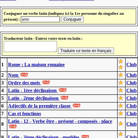
Conjuguer un verbe latin (indiquez ici la 1re personne du singulier au
présent) :
Traducteur latin - Entrez votre texte en latin :
1
Rome : La maison romaine
Club
2
Nom
Club
3
Ordre des mots
Club
4
Latin - 1ère déclinaison
Club
5
Latin - 2ème déclinaison
Club
6
Adjectifs de la première classe
Club
7
Cas et fonctions
Club
Latin - 12 - Verbe être - présent - composés - place
8
Club
9
Latin - 3ème déclinaison - modèles
Club