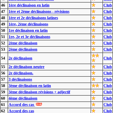
46
1ère déclinaison en latin
Club
47
1ère et 2ème déclinaisons - révisions
Club
48
1ère et 2e déclinaisons latines
Club
49
1ère, 2ème déclinaisons
Club
50
1re déclinaison en latin
Club
51
1re, 2e et 3e déclinaisons
Club
52
2ème déclinaison
Club
53
2ème déclinaison
Club
54
2e déclinaison
Club
55
2e déclinaison neutre
Club
56
2e déclinaison.
Club
57
3 déclinaisons
Club
58
3ème déclinaison en latin
Club
59
3ème déclinaison révisions + adjectif
Club
60
4ème déclinaison
Club
61
Accord des cas
Club
62
Accord des cas
Club