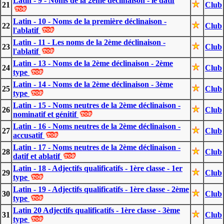
Latin - 9 - Noms de la 2ème déclinaison - le datif
21
Club
Latin - 10 - Noms de la première déclinaison -
22
Club
l'ablatif
Latin - 11 - Les noms de la 2ème déclinaison -
23
Club
l'ablatif
Latin - 13 - Noms de la 2ème déclinaison - 2ème
24
Club
type
Latin - 14 - Noms de la 2ème déclinaison - 3ème
25
Club
type
Latin - 15 - Noms neutres de la 2ème déclinaison -
26
Club
nominatif et génitif
Latin - 16 - Noms neutres de la 2ème déclinaison -
27
Club
accusatif
Latin - 17 - Noms neutres de la 2ème déclinaison -
28
Club
datif et ablatif
Latin - 18 - Adjectifs qualificatifs - 1ère classe - 1er
29
Club
type
Latin - 19 - Adjectifs qualificatifs - 1ère classe - 2ème
30
Club
type
Latin 20 Adjectifs qualificatifs - 1ère classe - 3ème
31
Club
type