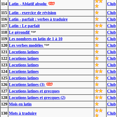
114
Latin - Ablatif absolu
Club
115
Latin - exercice de révision
Club
116
Latin - parfait : verbes à traduire
Club
117
Latin : Le parfait
Club
118
Le gérondif
Club
119
Les nombres en latin de 1 à 10
Club
120
Les verbes modèles
Club
121
Locutions latines
Club
122
Locutions latines
Club
123
Locutions latines
Club
124
Locutions latines
Club
125
Locutions latines
Club
126
Locutions latines (3)
Club
127
Locutions latines et grecques
Club
128
Locutions latines et grecques (2)
Club
129
Mois en latin
Club
130
Mots à traduire
Club