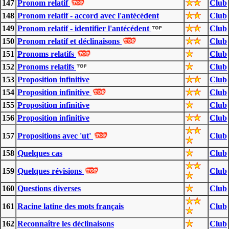
147
Pronom relatif
Club
148
Pronom relatif - accord avec l'antécédent
Club
149
Pronom relatif - identifier l'antécédent
Club
150
Pronom relatif et déclinaisons
Club
151
Pronoms relatifs
Club
152
Pronoms relatifs
Club
153
Proposition infinitive
Club
154
Proposition infinitive
Club
155
Proposition infinitive
Club
156
Proposition infinitive
Club
157
Propositions avec 'ut'
Club
158
Quelques cas
Club
159
Quelques révisions
Club
160
Questions diverses
Club
161
Racine latine des mots français
Club
162
Reconnaître les déclinaisons
Club