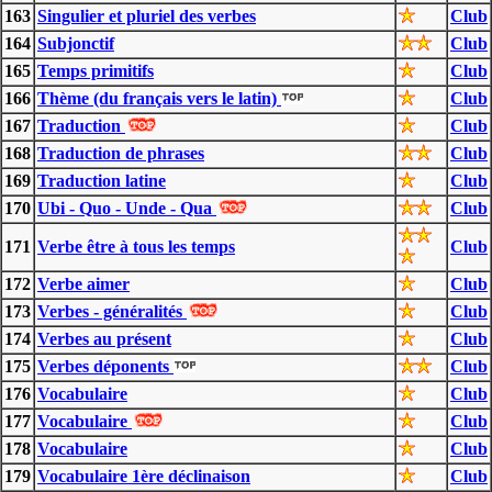
163
Singulier et pluriel des verbes
Club
164
Subjonctif
Club
165
Temps primitifs
Club
166
Thème (du français vers le latin)
Club
167
Traduction
Club
168
Traduction de phrases
Club
169
Traduction latine
Club
170
Ubi - Quo - Unde - Qua
Club
171
Verbe être à tous les temps
Club
172
Verbe aimer
Club
173
Verbes - généralités
Club
174
Verbes au présent
Club
175
Verbes déponents
Club
176
Vocabulaire
Club
177
Vocabulaire
Club
178
Vocabulaire
Club
179
Vocabulaire 1ère déclinaison
Club