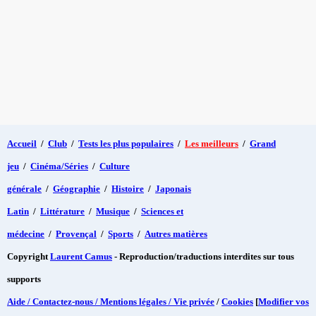
Accueil
/
Club
/
Tests les plus populaires
/
Les meilleurs
/
Grand
jeu
/
Cinéma/Séries
/
Culture
générale
/
Géographie
/
Histoire
/
Japonais
Latin
/
Littérature
/
Musique
/
Sciences et
médecine
/
Provençal
/
Sports
/
Autres matières
Copyright
Laurent Camus
- Reproduction/traductions interdites sur tous
supports
Aide / Contactez-nous / Mentions légales / Vie privée
/
Cookies
[
Modifier vos