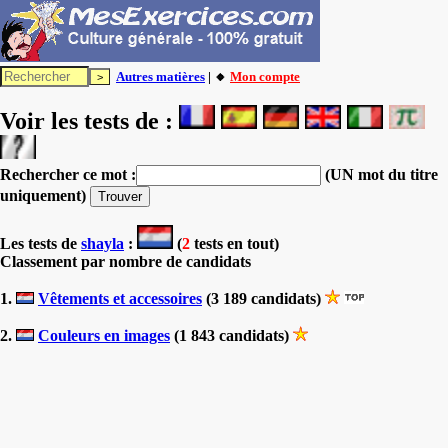
Autres matières
| 🔸
Mon compte
Voir les tests de :
Rechercher ce mot :
(UN mot du titre
uniquement)
Les tests
de
shayla
:
(
2
tests en tout)
Classement par nombre de candidats
1.
Vêtements et accessoires
(3 189 candidats)
2.
Couleurs en images
(1 843 candidats)