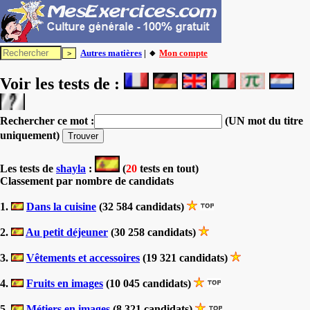
Autres matières
| 🔸
Mon compte
Voir les tests de :
Rechercher ce mot :
(UN mot du titre
uniquement)
Les tests
de
shayla
:
(
20
tests en tout)
Classement par nombre de candidats
1.
Dans la cuisine
(32 584 candidats)
2.
Au petit déjeuner
(30 258 candidats)
3.
Vêtements et accessoires
(19 321 candidats)
4.
Fruits en images
(10 045 candidats)
5.
Métiers en images
(8 321 candidats)