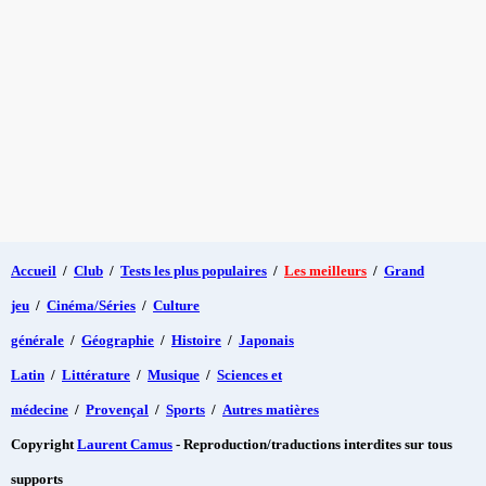
Accueil
/
Club
/
Tests les plus populaires
/
Les meilleurs
/
Grand
jeu
/
Cinéma/Séries
/
Culture
générale
/
Géographie
/
Histoire
/
Japonais
Latin
/
Littérature
/
Musique
/
Sciences et
médecine
/
Provençal
/
Sports
/
Autres matières
Copyright
Laurent Camus
- Reproduction/traductions interdites sur tous
supports