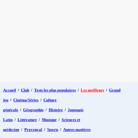
Accueil
/
Club
/
Tests les plus populaires
/
Les meilleurs
/
Grand
jeu
/
Cinéma/Séries
/
Culture
générale
/
Géographie
/
Histoire
/
Japonais
Latin
/
Littérature
/
Musique
/
Sciences et
médecine
/
Provençal
/
Sports
/
Autres matières