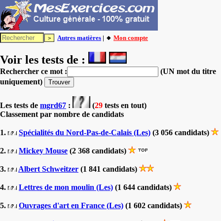
Autres matières
| 🔸
Mon compte
Voir les tests de :
Rechercher ce mot :
(UN mot du titre
uniquement)
Les tests
de
mgrd67
:
(
29
tests en tout)
Classement par nombre de candidats
1.
Spécialités du Nord-Pas-de-Calais (Les)
(3 056 candidats)
2.
Mickey Mouse
(2 368 candidats)
3.
Albert Schweitzer
(1 841 candidats)
4.
Lettres de mon moulin (Les)
(1 644 candidats)
5.
Ouvrages d'art en France (Les)
(1 602 candidats)