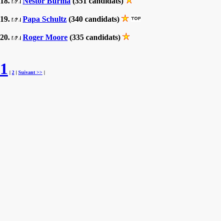
18.
Nestor Burma
(351 candidats)
19.
Papa Schultz
(340 candidats)
20.
Roger Moore
(335 candidats)
1
|
2
|
Suivant >>
|