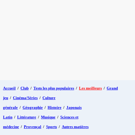
Accueil
/
Club
/
Tests les plus populaires
/
Les meilleurs
/
Grand
jeu
/
Cinéma/Séries
/
Culture
générale
/
Géographie
/
Histoire
/
Japonais
Latin
/
Littérature
/
Musique
/
Sciences et
médecine
/
Provençal
/
Sports
/
Autres matières