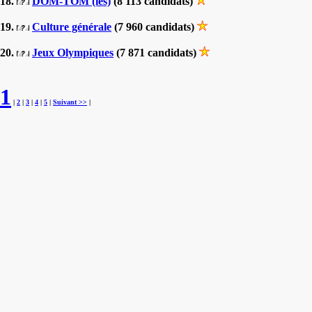
18.
DOM-TOM (les)
(8 113 candidats)
19.
Culture générale
(7 960 candidats)
20.
Jeux Olympiques
(7 871 candidats)
1
|
2
|
3
|
4
|
5
|
Suivant >>
|