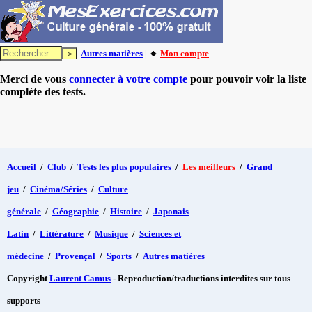
Autres matières
| 🔸
Mon compte
Merci de vous
connecter à votre compte
pour pouvoir voir la liste
complète des tests.
Accueil
/
Club
/
Tests les plus populaires
/
Les meilleurs
/
Grand
jeu
/
Cinéma/Séries
/
Culture
générale
/
Géographie
/
Histoire
/
Japonais
Latin
/
Littérature
/
Musique
/
Sciences et
médecine
/
Provençal
/
Sports
/
Autres matières
Copyright
Laurent Camus
- Reproduction/traductions interdites sur tous
supports