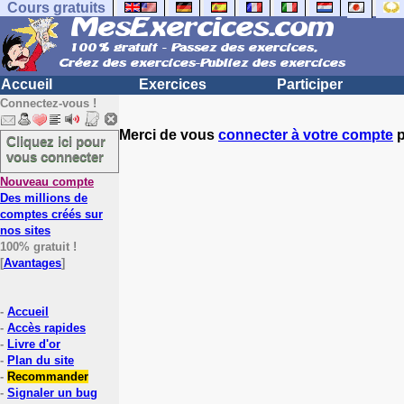
Cours gratuits
Accueil
Exercices
Participer
Connectez-vous !
Merci de vous
connecter à votre compte
p
Cliquez ici pour
vous connecter
Nouveau compte
Des millions de
comptes créés sur
nos sites
100% gratuit !
[
Avantages
]
-
Accueil
-
Accès rapides
-
Livre d'or
-
Plan du site
-
Recommander
-
Signaler un bug