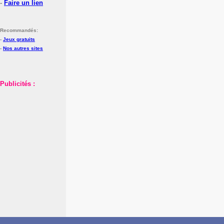
-
Faire un lien
Recommandés:
-
Jeux gratuits
-
Nos autres sites
Publicités :