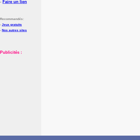
-
Faire un lien
Recommandés:
-
Jeux gratuits
-
Nos autres sites
Publicités :