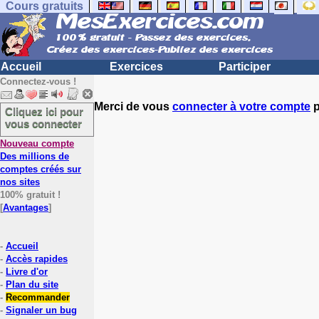
Cours gratuits
Accueil
Exercices
Participer
Connectez-vous !
Merci de vous
connecter à votre compte
p
Cliquez ici pour
vous connecter
Nouveau compte
Des millions de
comptes créés sur
nos sites
100% gratuit !
[
Avantages
]
-
Accueil
-
Accès rapides
-
Livre d'or
-
Plan du site
-
Recommander
-
Signaler un bug