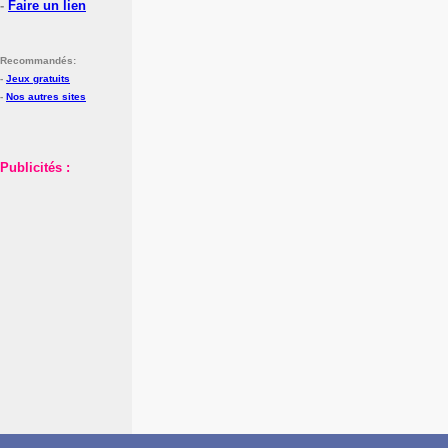
-
Faire un lien
Recommandés:
-
Jeux gratuits
-
Nos autres sites
Publicités :