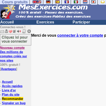
Cours gratuits
Accueil
Exercices
Participer
Connectez-vous !
Merci de vous
connecter à votre compte
p
Cliquez ici pour
vous connecter
Nouveau compte
Des millions de
comptes créés sur
nos sites
100% gratuit !
[
Avantages
]
-
Accueil
-
Accès rapides
-
Livre d'or
-
Plan du site
-
Recommander
-
Signaler un bug