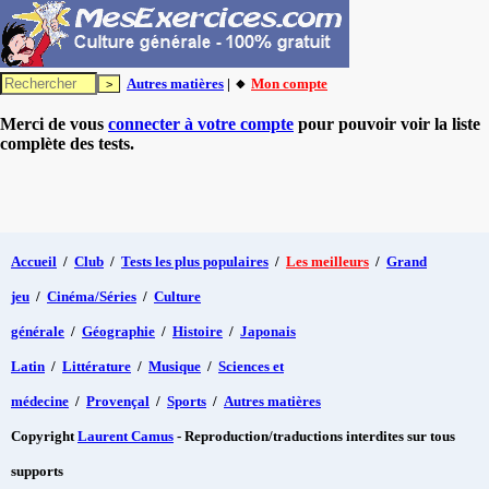
Autres matières
| 🔸
Mon compte
Merci de vous
connecter à votre compte
pour pouvoir voir la liste
complète des tests.
Accueil
/
Club
/
Tests les plus populaires
/
Les meilleurs
/
Grand
jeu
/
Cinéma/Séries
/
Culture
générale
/
Géographie
/
Histoire
/
Japonais
Latin
/
Littérature
/
Musique
/
Sciences et
médecine
/
Provençal
/
Sports
/
Autres matières
Copyright
Laurent Camus
- Reproduction/traductions interdites sur tous
supports