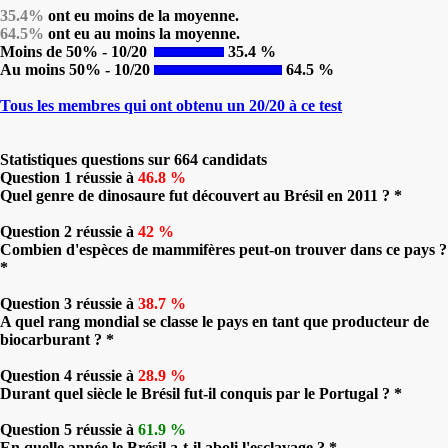
35.4%
ont eu moins de la moyenne.
64.5%
ont eu au moins la moyenne.
Moins de 50% - 10/20
35.4 %
Au moins 50% - 10/20
64.5 %
Tous les membres qui ont obtenu un 20/20 à ce test
Statistiques questions sur 664 candidats
Question 1 réussie à
46.8 %
Quel genre de dinosaure fut découvert au Brésil en 2011 ? *
Question 2 réussie à
42 %
Combien d'espèces de mammifères peut-on trouver dans ce pays ?
*
Question 3 réussie à
38.7 %
A quel rang mondial se classe le pays en tant que producteur de
biocarburant ? *
Question 4 réussie à
28.9 %
Durant quel siècle le Brésil fut-il conquis par le Portugal ? *
Question 5 réussie à
61.9 %
En quelle année le Brésil a-t-il aboli l'esclavage ? *