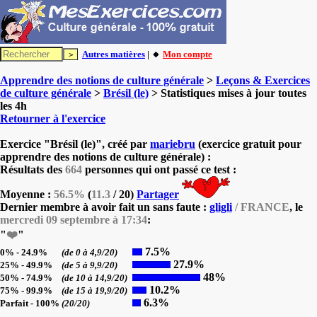
Autres matières
| 🔸
Mon compte
Apprendre des notions de culture générale
>
Leçons & Exercices
de culture générale
>
Brésil (le)
> Statistiques mises à jour toutes
les 4h
Retourner à l'exercice
Exercice "Brésil (le)", créé par
mariebru
(exercice gratuit pour
apprendre des notions de culture générale) :
Résultats des
664
personnes qui ont passé ce test :
Moyenne :
56.5%
(
11.3
/ 20)
Partager
Dernier membre à avoir fait un sans faute :
gligli
/ FRANCE
, le
mercredi 09 septembre à 17:34
:
"
❤️
"
7.5%
0% - 24.9%
(de 0 à 4,9/20)
27.9%
25% - 49.9%
(de 5 à 9,9/20)
48%
50% - 74.9%
(de 10 à 14,9/20)
10.2%
75% - 99.9%
(de 15 à 19,9/20)
6.3%
Parfait - 100%
(20/20)