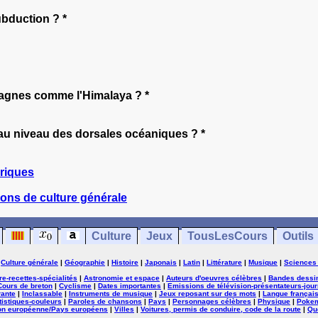
bduction ? *
tagnes comme l'Himalaya ? *
u niveau des dorsales océaniques ? *
riques
ons de culture générale
Culture
Jeux
TousLesCours
Outils
|
Culture générale
|
Géographie
|
Histoire
|
Japonais
|
Latin
|
Littérature
|
Musique
|
Sciences
ure-recettes-spécialités
|
Astronomie et espace
|
Auteurs d'oeuvres célèbres
|
Bandes dessi
Cours de breton
|
Cyclisme
|
Dates importantes
|
Emissions de télévision-présentateurs-jour
rante
|
Inclassable
|
Instruments de musique
|
Jeux reposant sur des mots
|
Langue françai
tistiques-couleurs
|
Paroles de chansons
|
Pays
|
Personnages célèbres
|
Physique
|
Poke
on européenne/Pays européens
|
Villes
|
Voitures, permis de conduire, code de la route
|
Qu