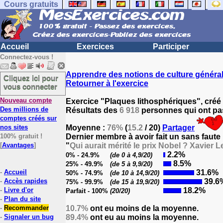
Cours gratuits
Accueil
Exercices
Participer
Connectez-vous !
Apprendre des notions de culture généra
Cliquez ici pour
Retourner à l'exercice
vous connecter
Nouveau compte
Exercice "Plaques lithosphériques", créé
Des millions de
Résultats des
6 918
personnes qui ont pas
comptes créés sur
nos sites
Moyenne :
76%
(
15.2
/ 20)
Partager
100% gratuit !
Dernier membre à avoir fait un sans faute
[
Avantages
]
"
Qui aurait mérité le prix Nobel ? Xavie
2.2%
0% - 24.9%
(de 0 à 4,9/20)
8.5%
25% - 49.9%
(de 5 à 9,9/20)
-
Accueil
31.6%
50% - 74.9%
(de 10 à 14,9/20)
-
Accès rapides
39.6
75% - 99.9%
(de 15 à 19,9/20)
-
Livre d'or
18.2%
Parfait - 100%
(20/20)
-
Plan du site
-
Recommander
10.7%
ont eu moins de la moyenne.
-
Signaler un bug
89.4%
ont eu au moins la moyenne.