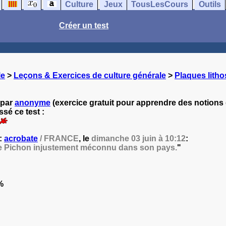
Culture
Jeux
TousLesCours
Outils
Créer un test
le
>
Leçons & Exercices de culture générale
>
Plaques lith
 par
anonyme
(exercice gratuit pour apprendre des notions 
sé ce test :
 :
acrobate
/ FRANCE
, le
dimanche 03 juin à 10:12
:
r Le Pichon injustement méconnu dans son pays.
"
%