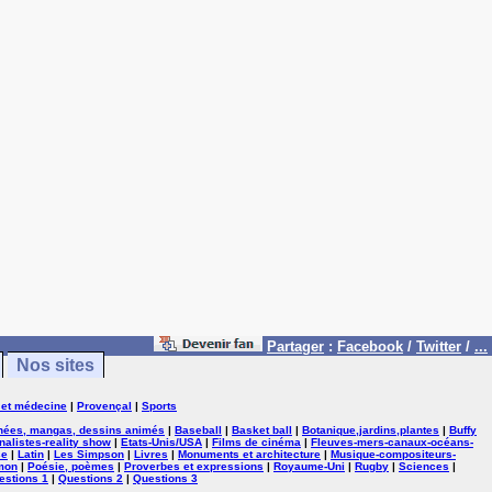
Partager
:
Facebook
/
Twitter
/
...
Nos sites
 et médecine
|
Provençal
|
Sports
nées, mangas, dessins animés
|
Baseball
|
Basket ball
|
Botanique,jardins,plantes
|
Buffy
nalistes-reality show
|
Etats-Unis/USA
|
Films de cinéma
|
Fleuves-mers-canaux-océans-
se
|
Latin
|
Les Simpson
|
Livres
|
Monuments et architecture
|
Musique-compositeurs-
mon
|
Poésie, poèmes
|
Proverbes et expressions
|
Royaume-Uni
|
Rugby
|
Sciences
|
estions 1
|
Questions 2
|
Questions 3