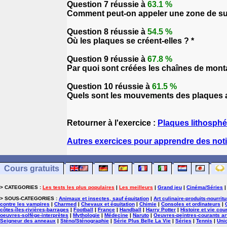
Question 7 réussie à
63.1 %
Comment peut-on appeler une zone de su
Question 8 réussie à
54.5 %
Où les plaques se créent-elles ? *
Question 9 réussie à
67.8 %
Par quoi sont créées les chaînes de mon
Question 10 réussie à
61.5 %
Quels sont les mouvements des plaques a
Retourner à l'exercice :
Plaques lithosphé
Autres exercices pour apprendre des noti
Cours gratuits
> CATEGORIES :
Les tests les plus populaires
|
Les meilleurs
|
Grand jeu
|
Cinéma/Séries
> SOUS-CATEGORIES :
Animaux et insectes, sauf équitation
|
Art culinaire-produits-nourrit
contre les vampires
|
Charmed
|
Chevaux et équitation
|
Chimie
|
Consoles et ordinateurs
|
côtes-îles-rivières-barrages
|
Football
|
France
|
Handball
|
Harry Potter
|
Histoire et vie cou
oeuvres-solfège-interprètes
|
Mythologie
|
Médecine
|
Naruto
|
Oeuvres-peintres-courants ar
Seigneur des anneaux
|
Sténo/Sténographie
|
Série Plus Belle La Vie
|
Séries
|
Tennis
|
Uni