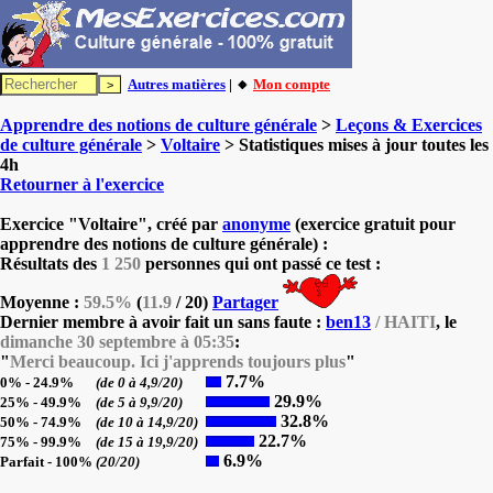
Autres matières
| 🔸
Mon compte
Apprendre des notions de culture générale
>
Leçons & Exercices
de culture générale
>
Voltaire
> Statistiques mises à jour toutes les
4h
Retourner à l'exercice
Exercice "Voltaire", créé par
anonyme
(exercice gratuit pour
apprendre des notions de culture générale) :
Résultats des
1 250
personnes qui ont passé ce test :
Moyenne :
59.5%
(
11.9
/ 20)
Partager
Dernier membre à avoir fait un sans faute :
ben13
/ HAITI
, le
dimanche 30 septembre à 05:35
:
"
Merci beaucoup. Ici j'apprends toujours plus
"
7.7%
0% - 24.9%
(de 0 à 4,9/20)
29.9%
25% - 49.9%
(de 5 à 9,9/20)
32.8%
50% - 74.9%
(de 10 à 14,9/20)
22.7%
75% - 99.9%
(de 15 à 19,9/20)
6.9%
Parfait - 100%
(20/20)