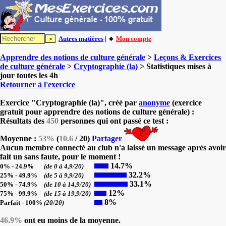
Autres matières
| 🔸
Mon compte
Apprendre des notions de culture générale
>
Leçons & Exercices
de culture générale
>
Cryptographie (la)
> Statistiques mises à
jour toutes les 4h
Retourner à l'exercice
Exercice "Cryptographie (la)", créé par
anonyme
(exercice
gratuit pour apprendre des notions de culture générale) :
Résultats des
450
personnes qui ont passé ce test :
Moyenne :
53%
(
10.6
/ 20)
Partager
Aucun membre connecté au club n'a laissé un message après avoir
fait un sans faute, pour le moment !
14.7%
0% - 24.9%
(de 0 à 4,9/20)
32.2%
25% - 49.9%
(de 5 à 9,9/20)
33.1%
50% - 74.9%
(de 10 à 14,9/20)
12%
75% - 99.9%
(de 15 à 19,9/20)
8%
Parfait - 100%
(20/20)
46.9%
ont eu moins de la moyenne.