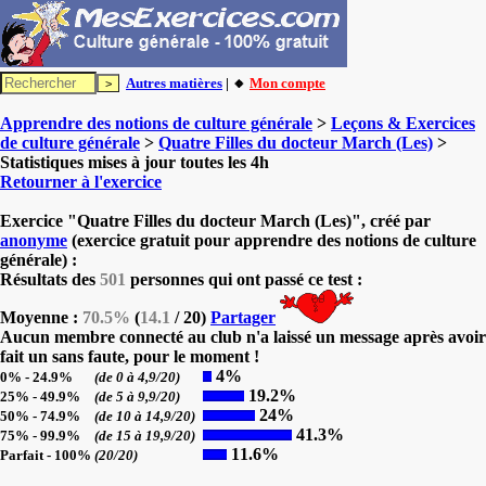
Autres matières
| 🔸
Mon compte
Apprendre des notions de culture générale
>
Leçons & Exercices
de culture générale
>
Quatre Filles du docteur March (Les)
>
Statistiques mises à jour toutes les 4h
Retourner à l'exercice
Exercice "Quatre Filles du docteur March (Les)", créé par
anonyme
(exercice gratuit pour apprendre des notions de culture
générale) :
Résultats des
501
personnes qui ont passé ce test :
Moyenne :
70.5%
(
14.1
/ 20)
Partager
Aucun membre connecté au club n'a laissé un message après avoir
fait un sans faute, pour le moment !
4%
0% - 24.9%
(de 0 à 4,9/20)
19.2%
25% - 49.9%
(de 5 à 9,9/20)
24%
50% - 74.9%
(de 10 à 14,9/20)
41.3%
75% - 99.9%
(de 15 à 19,9/20)
11.6%
Parfait - 100%
(20/20)