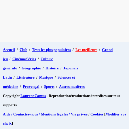
Accueil
/
Club
/
Tests les plus populaires
/
Les meilleurs
/
Grand
jeu
/
Cinéma/Séries
/
Culture
générale
/
Géographie
/
Histoire
/
Japonais
Latin
/
Littérature
/
Musique
/
Sciences et
médecine
/
Provençal
/
Sports
/
Autres matières
Copyright
Laurent Camus
- Reproduction/traductions interdites sur tous
supports
Aide / Contactez-nous / Mentions légales / Vie privée
/
Cookies
[
Modifier vos
choix
]