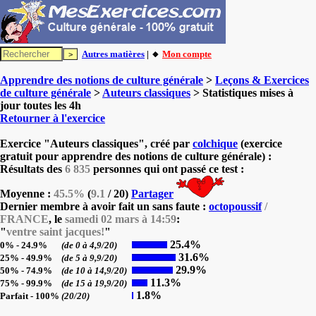
Autres matières
| 🔸
Mon compte
Apprendre des notions de culture générale
>
Leçons & Exercices
de culture générale
>
Auteurs classiques
> Statistiques mises à
jour toutes les 4h
Retourner à l'exercice
Exercice "Auteurs classiques", créé par
colchique
(exercice
gratuit pour apprendre des notions de culture générale) :
Résultats des
6 835
personnes qui ont passé ce test :
Moyenne :
45.5%
(
9.1
/ 20)
Partager
Dernier membre à avoir fait un sans faute :
octopoussif
/
FRANCE
, le
samedi 02 mars à 14:59
:
"
ventre saint jacques!
"
25.4%
0% - 24.9%
(de 0 à 4,9/20)
31.6%
25% - 49.9%
(de 5 à 9,9/20)
29.9%
50% - 74.9%
(de 10 à 14,9/20)
11.3%
75% - 99.9%
(de 15 à 19,9/20)
1.8%
Parfait - 100%
(20/20)