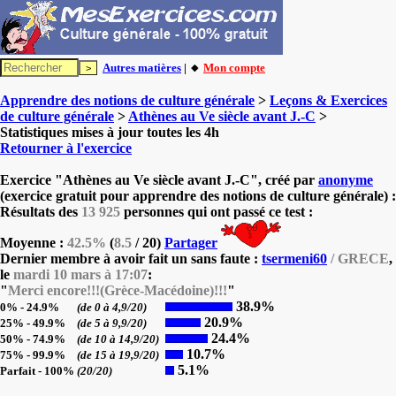
Autres matières
| 🔸
Mon compte
Apprendre des notions de culture générale
>
Leçons & Exercices
de culture générale
>
Athènes au Ve siècle avant J.-C
>
Statistiques mises à jour toutes les 4h
Retourner à l'exercice
Exercice "Athènes au Ve siècle avant J.-C", créé par
anonyme
(exercice gratuit pour apprendre des notions de culture générale) :
Résultats des
13 925
personnes qui ont passé ce test :
Moyenne :
42.5%
(
8.5
/ 20)
Partager
Dernier membre à avoir fait un sans faute :
tsermeni60
/ GRECE
,
le
mardi 10 mars à 17:07
:
"
Merci encore!!!(Grèce-Macédoine)!!!
"
38.9%
0% - 24.9%
(de 0 à 4,9/20)
20.9%
25% - 49.9%
(de 5 à 9,9/20)
24.4%
50% - 74.9%
(de 10 à 14,9/20)
10.7%
75% - 99.9%
(de 15 à 19,9/20)
5.1%
Parfait - 100%
(20/20)