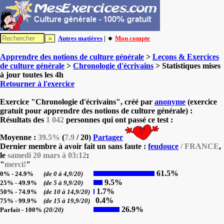
Autres matières
| 🔸
Mon compte
Apprendre des notions de culture générale
>
Leçons & Exercices
de culture générale
>
Chronologie d'écrivains
> Statistiques mises
à jour toutes les 4h
Retourner à l'exercice
Exercice "Chronologie d'écrivains", créé par
anonyme
(exercice
gratuit pour apprendre des notions de culture générale) :
Résultats des
1 042
personnes qui ont passé ce test :
Moyenne :
39.5%
(
7.9
/ 20)
Partager
Dernier membre à avoir fait un sans faute :
feudouce
/ FRANCE
,
le
samedi 20 mars à 03:12
:
"
merci!
"
61.5%
0% - 24.9%
(de 0 à 4,9/20)
9.5%
25% - 49.9%
(de 5 à 9,9/20)
1.7%
50% - 74.9%
(de 10 à 14,9/20)
0.4%
75% - 99.9%
(de 15 à 19,9/20)
26.9%
Parfait - 100%
(20/20)