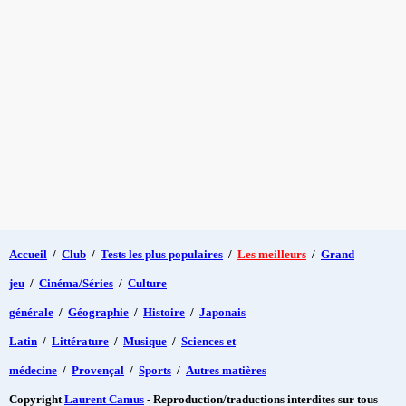
Accueil
/
Club
/
Tests les plus populaires
/
Les meilleurs
/
Grand
jeu
/
Cinéma/Séries
/
Culture
générale
/
Géographie
/
Histoire
/
Japonais
Latin
/
Littérature
/
Musique
/
Sciences et
médecine
/
Provençal
/
Sports
/
Autres matières
Copyright
Laurent Camus
- Reproduction/traductions interdites sur tous