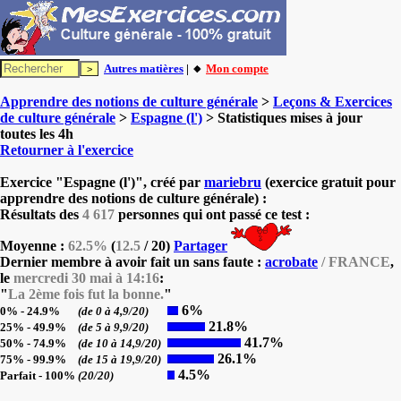
Autres matières
| 🔸
Mon compte
Apprendre des notions de culture générale
>
Leçons & Exercices
de culture générale
>
Espagne (l')
> Statistiques mises à jour
toutes les 4h
Retourner à l'exercice
Exercice "Espagne (l')", créé par
mariebru
(exercice gratuit pour
apprendre des notions de culture générale) :
Résultats des
4 617
personnes qui ont passé ce test :
Moyenne :
62.5%
(
12.5
/ 20)
Partager
Dernier membre à avoir fait un sans faute :
acrobate
/ FRANCE
,
le
mercredi 30 mai à 14:16
:
"
La 2ème fois fut la bonne.
"
6%
0% - 24.9%
(de 0 à 4,9/20)
21.8%
25% - 49.9%
(de 5 à 9,9/20)
41.7%
50% - 74.9%
(de 10 à 14,9/20)
26.1%
75% - 99.9%
(de 15 à 19,9/20)
4.5%
Parfait - 100%
(20/20)