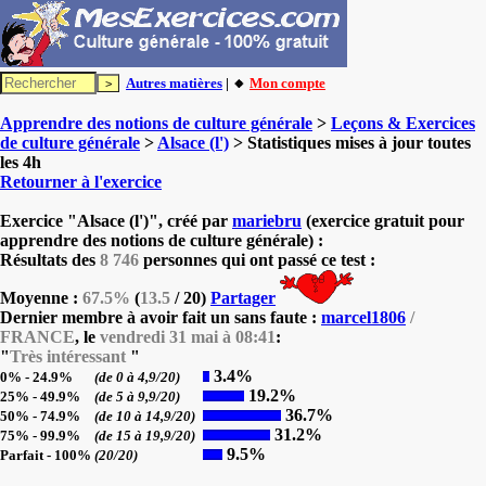
Autres matières
| 🔸
Mon compte
Apprendre des notions de culture générale
>
Leçons & Exercices
de culture générale
>
Alsace (l')
> Statistiques mises à jour toutes
les 4h
Retourner à l'exercice
Exercice "Alsace (l')", créé par
mariebru
(exercice gratuit pour
apprendre des notions de culture générale) :
Résultats des
8 746
personnes qui ont passé ce test :
Moyenne :
67.5%
(
13.5
/ 20)
Partager
Dernier membre à avoir fait un sans faute :
marcel1806
/
FRANCE
, le
vendredi 31 mai à 08:41
:
"
Très intéressant
"
3.4%
0% - 24.9%
(de 0 à 4,9/20)
19.2%
25% - 49.9%
(de 5 à 9,9/20)
36.7%
50% - 74.9%
(de 10 à 14,9/20)
31.2%
75% - 99.9%
(de 15 à 19,9/20)
9.5%
Parfait - 100%
(20/20)