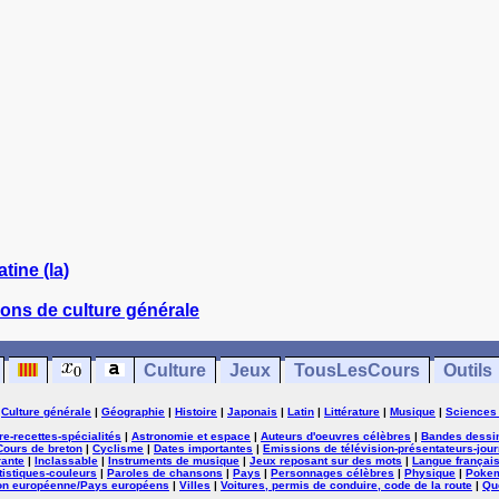
atine (la)
ons de culture générale
Culture
Jeux
TousLesCours
Outils
|
Culture générale
|
Géographie
|
Histoire
|
Japonais
|
Latin
|
Littérature
|
Musique
|
Sciences
ure-recettes-spécialités
|
Astronomie et espace
|
Auteurs d'oeuvres célèbres
|
Bandes dessi
Cours de breton
|
Cyclisme
|
Dates importantes
|
Emissions de télévision-présentateurs-jour
rante
|
Inclassable
|
Instruments de musique
|
Jeux reposant sur des mots
|
Langue françai
tistiques-couleurs
|
Paroles de chansons
|
Pays
|
Personnages célèbres
|
Physique
|
Poke
on européenne/Pays européens
|
Villes
|
Voitures, permis de conduire, code de la route
|
Qu