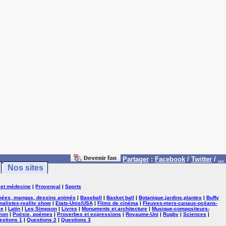
Partager
:
Facebook
/
Twitter
/
...
Nos sites
 et médecine
|
Provençal
|
Sports
nées, mangas, dessins animés
|
Baseball
|
Basket ball
|
Botanique,jardins,plantes
|
Buffy
nalistes-reality show
|
Etats-Unis/USA
|
Films de cinéma
|
Fleuves-mers-canaux-océans-
se
|
Latin
|
Les Simpson
|
Livres
|
Monuments et architecture
|
Musique-compositeurs-
mon
|
Poésie, poèmes
|
Proverbes et expressions
|
Royaume-Uni
|
Rugby
|
Sciences
|
estions 1
|
Questions 2
|
Questions 3