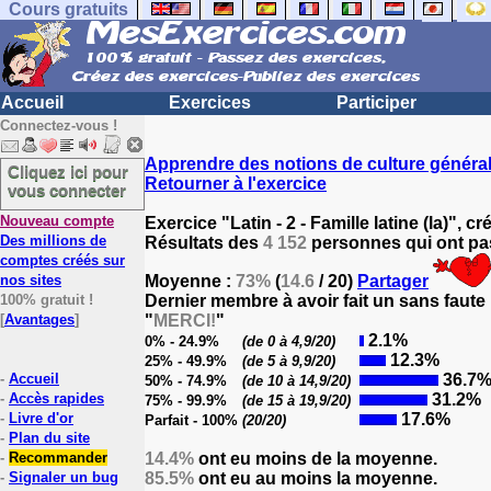
Cours gratuits
Accueil
Exercices
Participer
Connectez-vous !
Apprendre des notions de culture généra
Cliquez ici pour
Retourner à l'exercice
vous connecter
Nouveau compte
Exercice "Latin - 2 - Famille latine (la)", c
Des millions de
Résultats des
4 152
personnes qui ont pas
comptes créés sur
nos sites
Moyenne :
73%
(
14.6
/ 20)
Partager
100% gratuit !
Dernier membre à avoir fait un sans faute
[
Avantages
]
"
MERCI!
"
2.1%
0% - 24.9%
(de 0 à 4,9/20)
12.3%
25% - 49.9%
(de 5 à 9,9/20)
-
Accueil
36.7
50% - 74.9%
(de 10 à 14,9/20)
-
Accès rapides
31.2%
75% - 99.9%
(de 15 à 19,9/20)
-
Livre d'or
17.6%
Parfait - 100%
(20/20)
-
Plan du site
-
Recommander
14.4%
ont eu moins de la moyenne.
-
Signaler un bug
85.5%
ont eu au moins la moyenne.