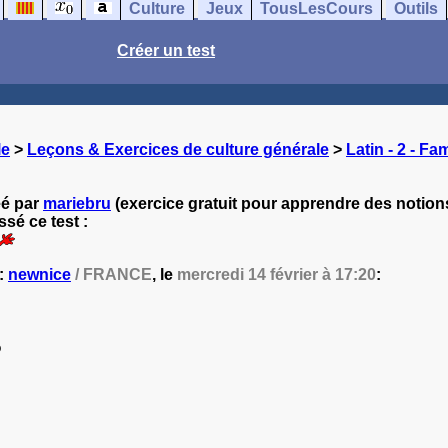
Culture
Jeux
TousLesCours
Outils
Créer un test
le
>
Leçons & Exercices de culture générale
>
Latin - 2 - Fam
réé par
mariebru
(exercice gratuit pour apprendre des notions
sé ce test :
 :
newnice
/ FRANCE
, le
mercredi 14 février à 17:20
:
%