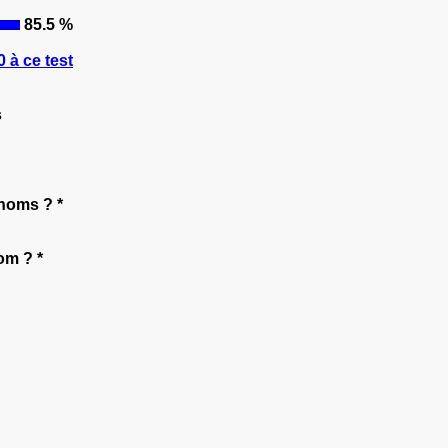
85.5 %
 à ce test
s
 noms ? *
om ? *