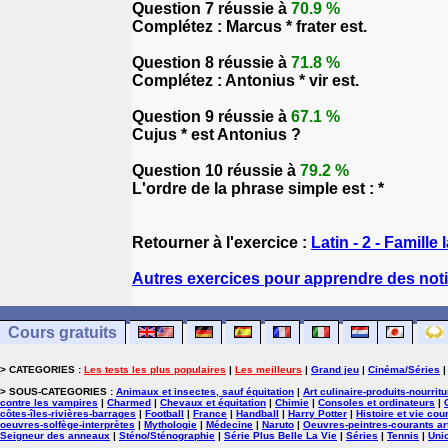
Question 7 réussie à
70.9 %
Complétez : Marcus * frater est.
Question 8 réussie à
71.8 %
Complétez : Antonius * vir est.
Question 9 réussie à
67.1 %
Cujus * est Antonius ?
Question 10 réussie à
79.2 %
L'ordre de la phrase simple est : *
Retourner à l'exercice :
Latin - 2 - Famille l
Autres exercices pour apprendre des noti
Cours gratuits
> CATEGORIES :
Les tests les plus populaires
|
Les meilleurs
|
Grand jeu
|
Cinéma/Séries
> SOUS-CATEGORIES :
Animaux et insectes, sauf équitation
|
Art culinaire-produits-nourrit
contre les vampires
|
Charmed
|
Chevaux et équitation
|
Chimie
|
Consoles et ordinateurs
|
côtes-îles-rivières-barrages
|
Football
|
France
|
Handball
|
Harry Potter
|
Histoire et vie cou
oeuvres-solfège-interprètes
|
Mythologie
|
Médecine
|
Naruto
|
Oeuvres-peintres-courants ar
Seigneur des anneaux
|
Sténo/Sténographie
|
Série Plus Belle La Vie
|
Séries
|
Tennis
|
Uni