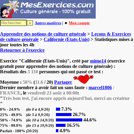
Autres matières
| 🔸
Mon compte
Apprendre des notions de culture générale
>
Leçons & Exercices
de culture générale
>
Californie (Etats-Unis)
> Statistiques mises à
jour toutes les 4h
Retourner à l'exercice
Exercice "Californie (Etats-Unis)", créé par
mimo14
(exercice
gratuit pour apprendre des notions de culture générale) :
Résultats des
3 110
personnes qui ont passé ce test :
Moyenne :
58%
(
11.6
/ 20)
Partager
Dernier membre à avoir fait un sans faute :
marcel1806
/
FRANCE
, le
vendredi 23 août à 08:00
:
"
Très bon test, j'ai encore appris aujourd'hui, merci au créateur
"
7.3%
0% - 24.9%
(de 0 à 4,9/20)
26.7%
25% - 49.9%
(de 5 à 9,9/20)
44.6%
50% - 74.9%
(de 10 à 14,9/20)
16.5%
75% - 99.9%
(de 15 à 19,9/20)
4.9%
Parfait - 100%
(20/20)