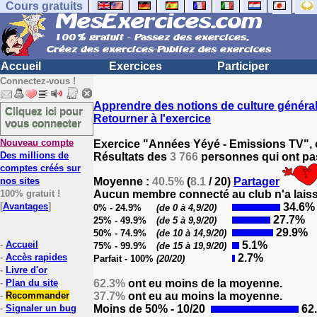
Cours gratuits
Accueil
Exercices
Participer
Connectez-vous !
Apprendre des notions de culture généra
Cliquez ici pour
Retourner à l'exercice
vous connecter
Nouveau compte
Exercice "Années Yéyé - Emissions TV", 
Des millions de
Résultats des
3 766
personnes qui ont pas
comptes créés sur
nos sites
Moyenne :
40.5%
(
8.1
/ 20)
Partager
100% gratuit !
Aucun membre connecté au club n'a laissé
[
Avantages
]
34.6%
0% - 24.9%
(de 0 à 4,9/20)
27.7%
25% - 49.9%
(de 5 à 9,9/20)
29.9%
50% - 74.9%
(de 10 à 14,9/20)
-
Accueil
5.1%
75% - 99.9%
(de 15 à 19,9/20)
-
Accès rapides
2.7%
Parfait - 100%
(20/20)
-
Livre d'or
-
Plan du site
62.3%
ont eu moins de la moyenne.
-
Recommander
37.7%
ont eu au moins la moyenne.
-
Signaler un bug
Moins de 50% - 10/20
62