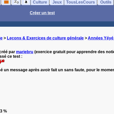
Culture
Jeux
TousLesCours
Outils
Créer un test
le
>
Leçons & Exercices de culture générale
>
Années Yéyé 
créé par
mariebru
(exercice gratuit pour apprendre des noti
sé ce test :
 un message après avoir fait un sans faute, pour le momen
.3 %