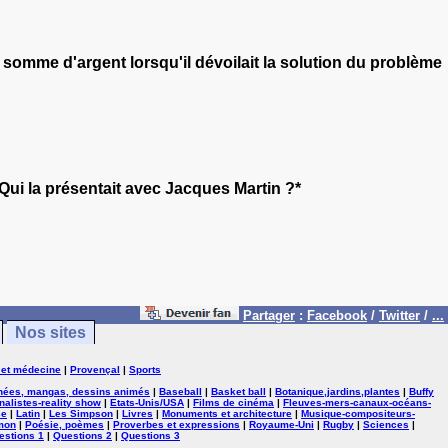
e somme d'argent lorsqu'il dévoilait la solution du problème
 Qui la présentait avec Jacques Martin ?*
Partager
:
Facebook
/
Twitter
/
...
Nos sites
 et médecine
|
Provençal
|
Sports
nées, mangas, dessins animés
|
Baseball
|
Basket ball
|
Botanique,jardins,plantes
|
Buffy
nalistes-reality show
|
Etats-Unis/USA
|
Films de cinéma
|
Fleuves-mers-canaux-océans-
se
|
Latin
|
Les Simpson
|
Livres
|
Monuments et architecture
|
Musique-compositeurs-
mon
|
Poésie, poèmes
|
Proverbes et expressions
|
Royaume-Uni
|
Rugby
|
Sciences
|
estions 1
|
Questions 2
|
Questions 3