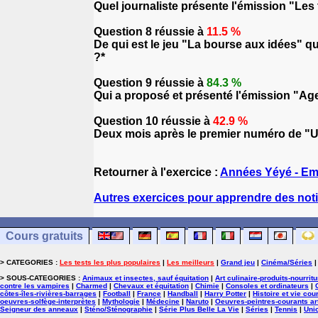
Quel journaliste présente l'émission "Les 
Question 8 réussie à
11.5 %
De qui est le jeu "La bourse aux idées" qu
?*
Question 9 réussie à
84.3 %
Qui a proposé et présenté l'émission "Age t
Question 10 réussie à
42.9 %
Deux mois après le premier numéro de "Un é
Retourner à l'exercice :
Années Yéyé - Em
Autres exercices pour apprendre des noti
Cours gratuits
> CATEGORIES :
Les tests les plus populaires
|
Les meilleurs
|
Grand jeu
|
Cinéma/Séries
> SOUS-CATEGORIES :
Animaux et insectes, sauf équitation
|
Art culinaire-produits-nourrit
contre les vampires
|
Charmed
|
Chevaux et équitation
|
Chimie
|
Consoles et ordinateurs
|
côtes-îles-rivières-barrages
|
Football
|
France
|
Handball
|
Harry Potter
|
Histoire et vie cou
oeuvres-solfège-interprètes
|
Mythologie
|
Médecine
|
Naruto
|
Oeuvres-peintres-courants ar
Seigneur des anneaux
|
Sténo/Sténographie
|
Série Plus Belle La Vie
|
Séries
|
Tennis
|
Uni