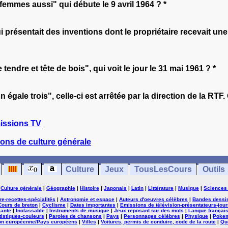
femmes aussi" qui débute le 9 avril 1964 ? *
i présentait des inventions dont le propriétaire recevait un
endre et tête de bois", qui voit le jour le 31 mai 1961 ? *
gale trois", celle-ci est arrêtée par la direction de la RTF.
issions TV
ons de culture générale
Culture
Jeux
TousLesCours
Outils
|
Culture générale
|
Géographie
|
Histoire
|
Japonais
|
Latin
|
Littérature
|
Musique
|
Sciences
ure-recettes-spécialités
|
Astronomie et espace
|
Auteurs d'oeuvres célèbres
|
Bandes dessi
Cours de breton
|
Cyclisme
|
Dates importantes
|
Emissions de télévision-présentateurs-jour
rante
|
Inclassable
|
Instruments de musique
|
Jeux reposant sur des mots
|
Langue françai
tistiques-couleurs
|
Paroles de chansons
|
Pays
|
Personnages célèbres
|
Physique
|
Poke
on européenne/Pays européens
|
Villes
|
Voitures, permis de conduire, code de la route
|
Qu