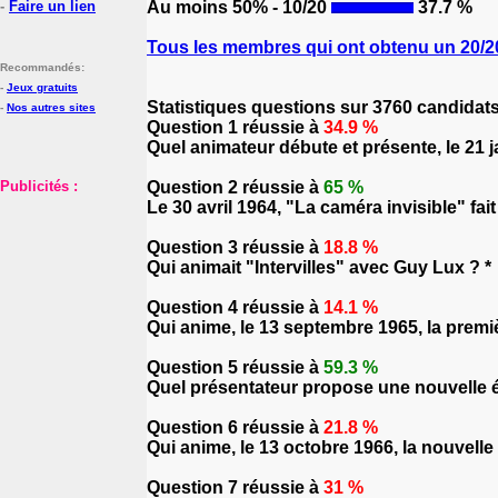
-
Faire un lien
Au moins 50% - 10/20
37.7 %
Tous les membres qui ont obtenu un 20/20
Recommandés:
-
Jeux gratuits
Statistiques questions sur 3760 candidat
-
Nos autres sites
Question 1 réussie à
34.9 %
Quel animateur débute et présente, le 21 ja
Publicités :
Question 2 réussie à
65 %
Le 30 avril 1964, "La caméra invisible" fa
Question 3 réussie à
18.8 %
Qui animait "Intervilles" avec Guy Lux ? *
Question 4 réussie à
14.1 %
Qui anime, le 13 septembre 1965, la premiè
Question 5 réussie à
59.3 %
Quel présentateur propose une nouvelle é
Question 6 réussie à
21.8 %
Qui anime, le 13 octobre 1966, la nouvelle
Question 7 réussie à
31 %