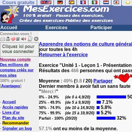
Cours gratuits
Accueil
Exercices
Participer
Connectez-vous !
Apprendre des notions de culture généra
Cliquez ici pour
jour toutes les 4h
vous connecter
Retourner à l'exercice
Nouveau compte
Des millions de
Exercice "Unité 1 - Leçon 1 - Présentati
comptes créés sur
Résultats des
466
personnes qui ont passé
nos sites
100% gratuit !
Moyenne :
49%
(
9.8
/ 20)
Partager
[
Avantages
]
Dernier membre à avoir fait un sans faute
"
Merci !
"
5
0% - 24.9%
(de 0 à 4,9/20)
-
Accueil
7.1%
25% - 49.9%
(de 5 à 9,9/20)
-
Accès rapides
5.8%
50% - 74.9%
(de 10 à 14,9/20)
-
Livre d'or
5.2%
75% - 99.9%
(de 15 à 19,9/20)
-
Plan du site
32%
Parfait - 100%
(20/20)
-
Recommander
-
Signaler un bug
57.1%
ont eu moins de la moyenne.