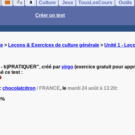
Culture
Jeux
TousLesCours
Outils
Créer un test
le
>
Leçons & Exercices de culture générale
>
Unité 1 - Leç
on - b)PRATIQUER", créé par
virgo
(exercice gratuit pour appr
 ce test :
 :
chocolatcitron
/ FRANCE
, le
mardi 24 août à 13:20
:
0%