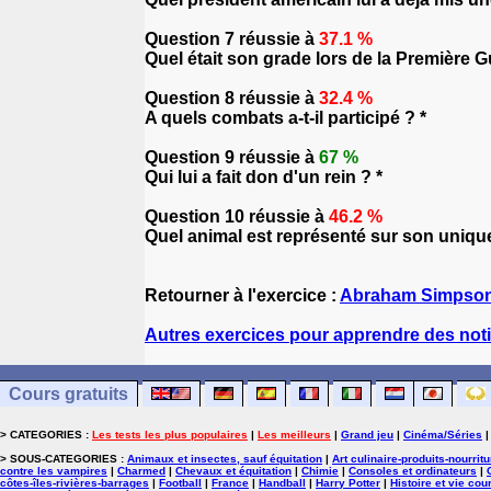
Question 7 réussie à
37.1 %
Quel était son grade lors de la Première G
Question 8 réussie à
32.4 %
A quels combats a-t-il participé ? *
Question 9 réussie à
67 %
Qui lui a fait don d'un rein ? *
Question 10 réussie à
46.2 %
Quel animal est représenté sur son unique
Retourner à l'exercice :
Abraham Simpson
Autres exercices pour apprendre des noti
Cours gratuits
> CATEGORIES :
Les tests les plus populaires
|
Les meilleurs
|
Grand jeu
|
Cinéma/Séries
> SOUS-CATEGORIES :
Animaux et insectes, sauf équitation
|
Art culinaire-produits-nourrit
contre les vampires
|
Charmed
|
Chevaux et équitation
|
Chimie
|
Consoles et ordinateurs
|
côtes-îles-rivières-barrages
|
Football
|
France
|
Handball
|
Harry Potter
|
Histoire et vie cou