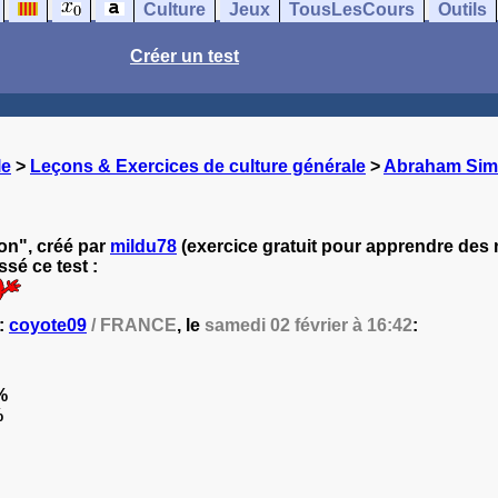
Culture
Jeux
TousLesCours
Outils
Créer un test
le
>
Leçons & Exercices de culture générale
>
Abraham Sim
n", créé par
mildu78
(exercice gratuit pour apprendre des n
sé ce test :
 :
coyote09
/ FRANCE
, le
samedi 02 février à 16:42
:
%
%