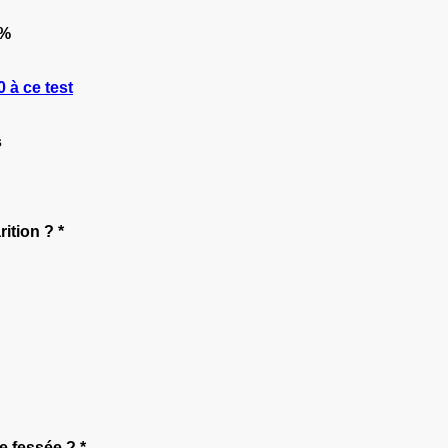
 %
 à ce test
s
ition ? *
e fessée ? *