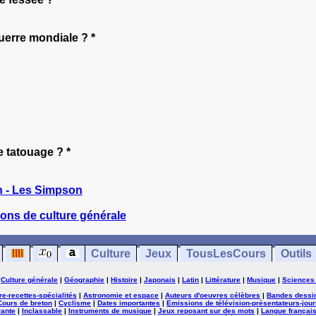
uerre mondiale ? *
 tatouage ? *
 - Les Simpson
ons de culture générale
Culture
Jeux
TousLesCours
Outils
|
Culture générale
|
Géographie
|
Histoire
|
Japonais
|
Latin
|
Littérature
|
Musique
|
Sciences
ure-recettes-spécialités
|
Astronomie et espace
|
Auteurs d'oeuvres célèbres
|
Bandes dessi
Cours de breton
|
Cyclisme
|
Dates importantes
|
Emissions de télévision-présentateurs-jour
rante
|
Inclassable
|
Instruments de musique
|
Jeux reposant sur des mots
|
Langue françai