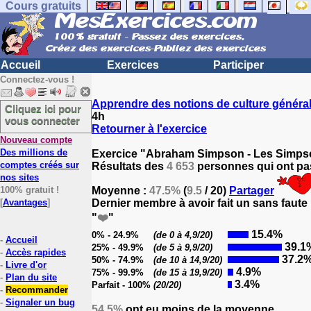
Cours gratuits
Accueil
Exercices
Participer
Connectez-vous !
Apprendre des notions de culture généra
Cliquez ici pour
4h
vous connecter
Retourner à l'exercice
Nouveau compte
Des millions de
Exercice "Abraham Simpson - Les Simpso
comptes créés sur
Résultats des
4 653
personnes qui ont pas
nos sites
100% gratuit !
Moyenne :
47.5%
(
9.5
/ 20)
Partager
[
Avantages
]
Dernier membre à avoir fait un sans faute
"
❤️
"
15.4%
0% - 24.9%
(de 0 à 4,9/20)
-
Accueil
39.1
25% - 49.9%
(de 5 à 9,9/20)
-
Accès rapides
37.2
50% - 74.9%
(de 10 à 14,9/20)
-
Livre d'or
4.9%
75% - 99.9%
(de 15 à 19,9/20)
-
Plan du site
3.4%
Parfait - 100%
(20/20)
-
Recommander
-
Signaler un bug
54.5%
ont eu moins de la moyenne.