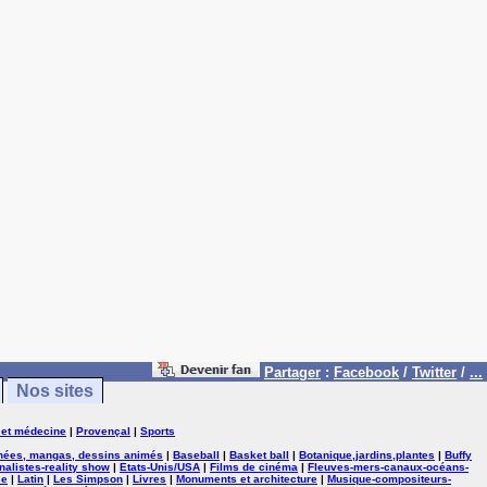
Partager
:
Facebook
/
Twitter
/
...
Nos sites
 et médecine
|
Provençal
|
Sports
nées, mangas, dessins animés
|
Baseball
|
Basket ball
|
Botanique,jardins,plantes
|
Buffy
nalistes-reality show
|
Etats-Unis/USA
|
Films de cinéma
|
Fleuves-mers-canaux-océans-
se
|
Latin
|
Les Simpson
|
Livres
|
Monuments et architecture
|
Musique-compositeurs-