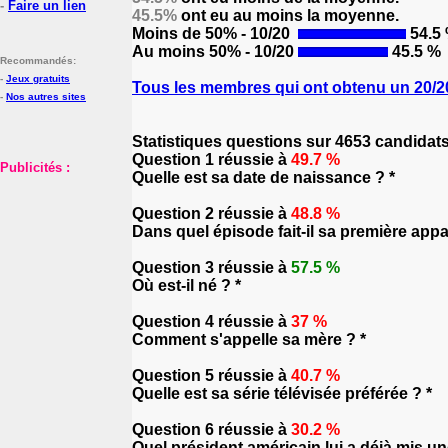
-
Faire un lien
45.5%
ont eu au moins la moyenne.
Moins de 50% - 10/20
54.5
Au moins 50% - 10/20
45.5 %
Recommandés:
-
Jeux gratuits
Tous les membres qui ont obtenu un 20/20
-
Nos autres sites
Statistiques questions sur 4653 candidat
Question 1 réussie à
49.7 %
Publicités :
Quelle est sa date de naissance ? *
Question 2 réussie à
48.8 %
Dans quel épisode fait-il sa première appar
Question 3 réussie à
57.5 %
Où est-il né ? *
Question 4 réussie à
37 %
Comment s'appelle sa mère ? *
Question 5 réussie à
40.7 %
Quelle est sa série télévisée préférée ? *
Question 6 réussie à
30.2 %
Quel président américain lui a déjà mis un