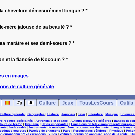
à la chevelure démesurément longue ? *
lle-mère jalouse de sa beauté ? *
r sa marâtre et ses demi-sœurs ? *
tan et la fiancée de Kocoum ? *
es en images
ons de culture générale
Culture
Jeux
TousLesCours
Outils
|
Culture générale
|
Géographie
|
Histoire
|
Japonais
|
Latin
|
Littérature
|
Musique
|
Sciences
ure-recettes-spécialités
|
Astronomie et espace
|
Auteurs d'oeuvres célèbres
|
Bandes dessi
Cours de breton
|
Cyclisme
|
Dates importantes
|
Emissions de télévision-présentateurs-jour
rante
|
Inclassable
|
Instruments de musique
|
Jeux reposant sur des mots
|
Langue françai
tistiques-couleurs
|
Paroles de chansons
|
Pays
|
Personnages célèbres
|
Physique
|
Poke
on européenne/Pays européens
|
Villes
|
Voitures, permis de conduire, code de la route
|
Qu