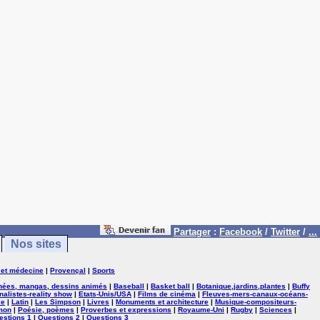
Partager
:
Facebook
/
Twitter
/
...
Nos sites
 et médecine
|
Provençal
|
Sports
nées, mangas, dessins animés
|
Baseball
|
Basket ball
|
Botanique,jardins,plantes
|
Buffy
nalistes-reality show
|
Etats-Unis/USA
|
Films de cinéma
|
Fleuves-mers-canaux-océans-
se
|
Latin
|
Les Simpson
|
Livres
|
Monuments et architecture
|
Musique-compositeurs-
mon
|
Poésie, poèmes
|
Proverbes et expressions
|
Royaume-Uni
|
Rugby
|
Sciences
|
estions 1
|
Questions 2
|
Questions 3