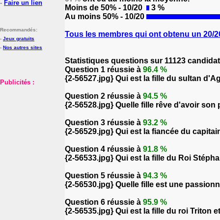
-
Faire un lien
Moins de 50% - 10/20
3 %
Au moins 50% - 10/20
Recommandés:
Tous les membres qui ont obtenu un 20/20
-
Jeux gratuits
-
Nos autres sites
Statistiques questions sur 11123 candida
Question 1 réussie à
96.4 %
{2-56527.jpg} Qui est la fille du sultan d'A
Publicités :
Question 2 réussie à
94.5 %
{2-56528.jpg} Quelle fille rêve d'avoir son
Question 3 réussie à
93.2 %
{2-56529.jpg} Qui est la fiancée du capit
Question 4 réussie à
91.8 %
{2-56533.jpg} Qui est la fille du Roi Stépha
Question 5 réussie à
94.3 %
{2-56530.jpg} Quelle fille est une passionné
Question 6 réussie à
95.9 %
{2-56535.jpg} Qui est la fille du roi Triton 