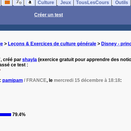
Culture
Jeux
TousLesCours
Outils
Créer un test
le
>
Leçons & Exercices de culture générale
>
Disney - pri
, créé par
shayla
(exercice gratuit pour apprendre des notio
ssé ce test :
 :
pamipam
/ FRANCE
, le
mercredi 15 décembre à 18:18
:
79.4%