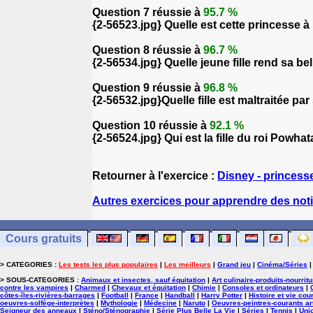
Question 7 réussie à
95.7 %
{2-56523.jpg} Quelle est cette princesse 
Question 8 réussie à
96.7 %
{2-56534.jpg} Quelle jeune fille rend sa be
Question 9 réussie à
96.8 %
{2-56532.jpg}Quelle fille est maltraitée pa
Question 10 réussie à
92.1 %
{2-56524.jpg} Qui est la fille du roi Powha
Retourner à l'exercice :
Disney - princess
Autres exercices pour apprendre des noti
Cours gratuits
> CATEGORIES :
Les tests les plus populaires
|
Les meilleurs
|
Grand jeu
|
Cinéma/Séries
> SOUS-CATEGORIES :
Animaux et insectes, sauf équitation
|
Art culinaire-produits-nourrit
contre les vampires
|
Charmed
|
Chevaux et équitation
|
Chimie
|
Consoles et ordinateurs
|
côtes-îles-rivières-barrages
|
Football
|
France
|
Handball
|
Harry Potter
|
Histoire et vie cou
oeuvres-solfège-interprètes
|
Mythologie
|
Médecine
|
Naruto
|
Oeuvres-peintres-courants ar
Seigneur des anneaux
|
Sténo/Sténographie
|
Série Plus Belle La Vie
|
Séries
|
Tennis
|
Uni