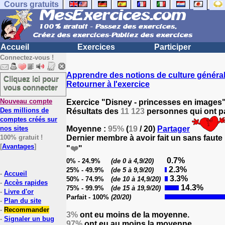
Cours gratuits
Accueil
Exercices
Participer
Connectez-vous !
Apprendre des notions de culture généra
Cliquez ici pour
Retourner à l'exercice
vous connecter
Nouveau compte
Exercice "Disney - princesses en images"
Des millions de
Résultats des
11 123
personnes qui ont pa
comptes créés sur
nos sites
Moyenne :
95%
(
19
/ 20)
Partager
100% gratuit !
Dernier membre à avoir fait un sans faute
[
Avantages
]
"
❤️
"
0.7%
0% - 24.9%
(de 0 à 4,9/20)
2.3%
25% - 49.9%
(de 5 à 9,9/20)
-
Accueil
3.3%
50% - 74.9%
(de 10 à 14,9/20)
-
Accès rapides
14.3%
75% - 99.9%
(de 15 à 19,9/20)
-
Livre d'or
Parfait - 100%
(20/20)
-
Plan du site
-
Recommander
3%
ont eu moins de la moyenne.
-
Signaler un bug
97%
ont eu au moins la moyenne.