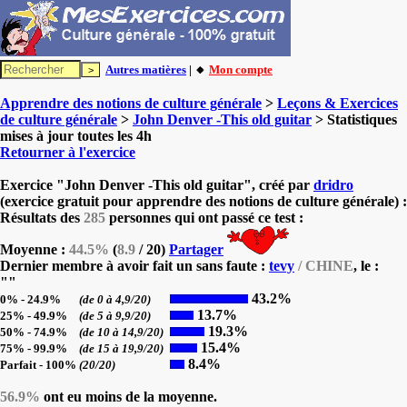
Autres matières
| 🔸
Mon compte
Apprendre des notions de culture générale
>
Leçons & Exercices
de culture générale
>
John Denver -This old guitar
> Statistiques
mises à jour toutes les 4h
Retourner à l'exercice
Exercice "John Denver -This old guitar", créé par
dridro
(exercice gratuit pour apprendre des notions de culture générale) :
Résultats des
285
personnes qui ont passé ce test :
Moyenne :
44.5%
(
8.9
/ 20)
Partager
Dernier membre à avoir fait un sans faute :
tevy
/ CHINE
, le
:
"
"
43.2%
0% - 24.9%
(de 0 à 4,9/20)
13.7%
25% - 49.9%
(de 5 à 9,9/20)
19.3%
50% - 74.9%
(de 10 à 14,9/20)
15.4%
75% - 99.9%
(de 15 à 19,9/20)
8.4%
Parfait - 100%
(20/20)
56.9%
ont eu moins de la moyenne.