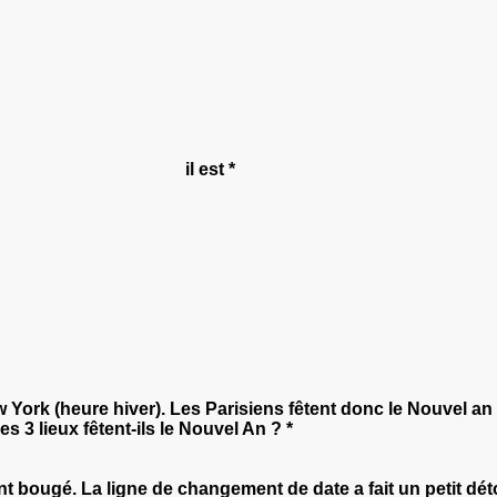
e 1er mai, il est *
New York (heure hiver). Les Parisiens fêtent donc le Nouvel a
 3 lieux fêtent-ils le Nouvel An ? *
 bougé. La ligne de changement de date a fait un petit déto