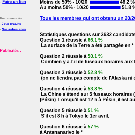
-
Faire un lien
Moins de 50% - 10/20
48.2 %
Au moins 50% - 10/20
51.8 
Tous les membres qui ont obtenu un 20/20
Recommandés:
-
Jeux gratuits
-
Nos autres sites
Statistiques questions sur 3632 candidat
Question 1 réussie à
66.1 %
La surface de la Terre a été partagée en *
Publicités :
Question 2 réussie à
50.1 %
Combien y a-t-il de fuseaux horaires aux 
Question 3 réussie à
52.8 %
(on ne tiendra pas compte de l'Alaska ni d'H
Question 4 réussie à
53.8 %
La Chine s'étend sur 5 fuseaux horaires (
(Pékin). Lorsqu'il est 12 h à Pékin, il est 
Question 5 réussie à
51 %
S'il est 8 h à Tokyo le 1er
Question 6 réussie à
57 %
à Antananarivo le *