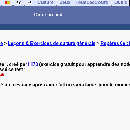
Culture
Jeux
TousLesCours
Outils
Créer un test
le
>
Leçons & Exercices de culture générale
>
Repères 6e : 
es", créé par
lili73
(exercice gratuit pour apprendre des noti
sé ce test :
 un message après avoir fait un sans faute, pour le momen