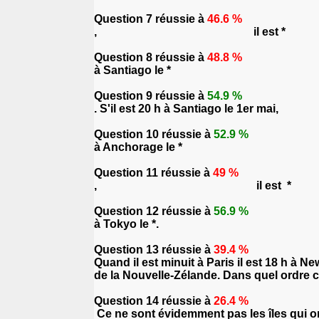
Question 7 réussie à
46.6 %
, il est *
Question 8 réussie à
48.8 %
à Santiago le *
Question 9 réussie à
54.9 %
. S'il est 20 h à Santiago l
Question 10 réussie à
52.9 %
à Anchorage le *
Question 11 réussie à
49 %
, il est *
Question 12 réussie à
56.9 %
à Tokyo le *.
Question 13 réussie à
39.4 %
Quand il est minuit à Paris il est 18 h à 
de la Nouvelle-Zélande. Dans quel ordre ces
Question 14 réussie à
26.4 %
Ce ne sont évidemment pas les îles qui ont