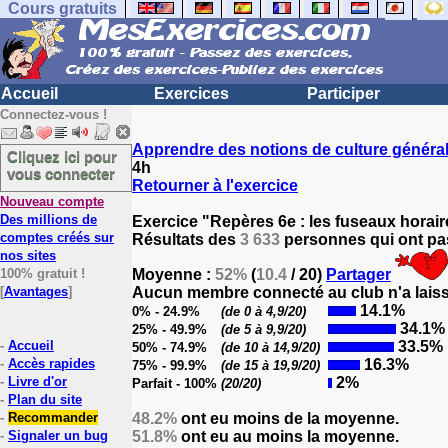
Cours gratuits
Accueil
Exercices
Participer
Connectez-vous !
Apprendre des notions de culture généra
Cliquez ici pour
4h
vous connecter
Retourner à l'exercice
Nouveau compte
Des millions de
Exercice "Repères 6e : les fuseaux horair
comptes créés sur
Résultats des
3 633
personnes qui ont pas
nos sites
100% gratuit !
Moyenne :
52%
(
10.4
/ 20)
Partager
[
Avantages
]
Aucun membre connecté au club n'a laissé
14.1%
0% - 24.9%
(de 0 à 4,9/20)
34.1%
25% - 49.9%
(de 5 à 9,9/20)
-
Accueil
33.5%
50% - 74.9%
(de 10 à 14,9/20)
-
Accès rapides
16.3%
75% - 99.9%
(de 15 à 19,9/20)
-
Livre d'or
2%
Parfait - 100%
(20/20)
-
Plan du site
-
Recommander
48.2%
ont eu moins de la moyenne.
-
Signaler un bug
51.8%
ont eu au moins la moyenne.