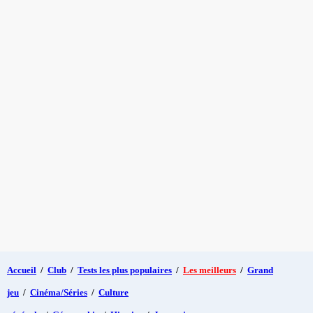
Accueil
/
Club
/
Tests les plus populaires
/
Les meilleurs
/
Grand
jeu
/
Cinéma/Séries
/
Culture