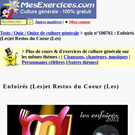
Autres matières
| 🔸
Mon compte
Tests / Quiz / Quizz de culture générale
> quiz n°100761 : Enfoirés
(Les)et Restos du Coeur (Les)
> Plus de cours & d'exercices de culture générale sur
les mêmes thèmes : |
Chansons, chanteurs, musiques
|
Personnages célèbres
[
Autres thèmes
]
Enfoirés (Les)et Restos du Coeur (Les)