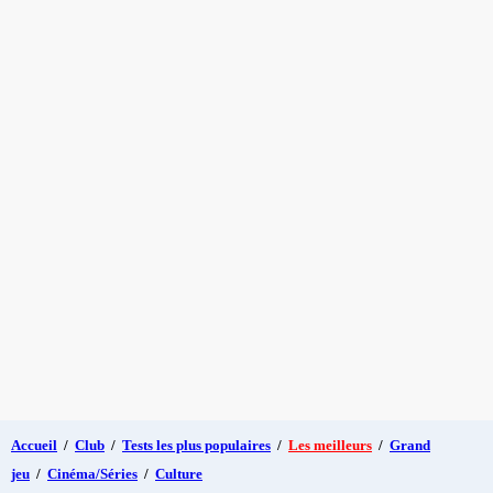
Accueil
/
Club
/
Tests les plus populaires
/
Les meilleurs
/
Grand
jeu
/
Cinéma/Séries
/
Culture