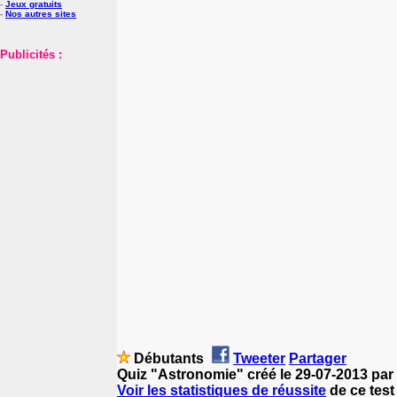
-
Jeux gratuits
-
Nos autres sites
Publicités :
Débutants
Tweeter
Partager
Quiz "Astronomie" créé le 29-07-2013 par
Voir les statistiques de réussite
de ce test