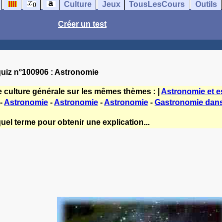
Culture
Jeux
TousLesCours
Outils
Créer un test
uiz n°100906 : Astronomie
e culture générale sur les mêmes thèmes : |
Astronomie et 
-
Astronomie
-
Astronomie
-
Astronomie
-
Gastronomie dans 
uel terme pour obtenir une explication...