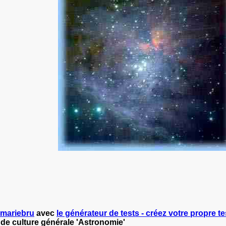
mariebru
avec
le générateur de tests - créez votre propre tes
 de culture générale 'Astronomie'