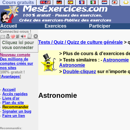
Cours gratuits
Accueil
Exercices
Participer
Connectez-vous !
Cliquez ici pour
Tests / Quiz / Quizz de culture générale
> q
vous connecter
> Plus de cours & d'exercices d
Nouveau compte
Des millions de
> Tests similaires : -
Astronomie
comptes créés sur
Astronomie
nos sites
>
Double-cliquez
sur n'importe q
100% gratuit !
[
Avantages
]
-
Accueil
Astronomie
-
Accès rapides
-
Livre d'or
-
Plan du site
-
Recommander
-
Signaler un bug
-
Faire un lien
Recommandés: