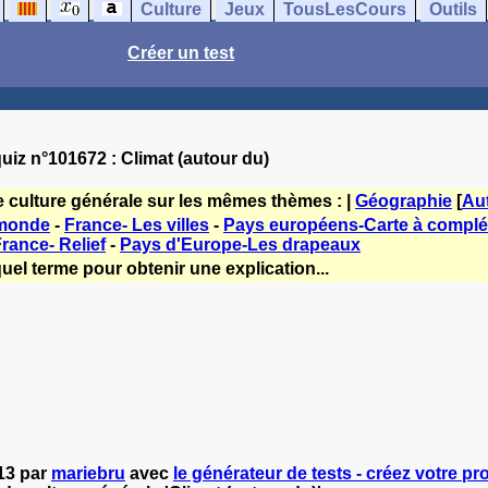
Culture
Jeux
TousLesCours
Outils
Créer un test
uiz n°101672 : Climat (autour du)
e culture générale sur les mêmes thèmes : |
Géographie
[
Au
 monde
-
France- Les villes
-
Pays européens-Carte à complé
rance- Relief
-
Pays d'Europe-Les drapeaux
uel terme pour obtenir une explication...
013 par
mariebru
avec
le générateur de tests - créez votre pro