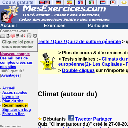
Cours gratuits
Accueil
Exercices
Participer
Connectez-vous !
Cliquez ici pour
Tests / Quiz / Quizz de culture générale
> q
vous connecter
> Plus de cours & d'exercices d
Nouveau compte
Des millions de
> Tests similaires : -
Climats du
comptes créés sur
européenne(2)- Les Capitales
-
F
nos sites
>
Double-cliquez
sur n'importe q
100% gratuit !
[
Avantages
]
-
Accueil
Climat (autour du)
-
Accès rapides
-
Livre d'or
-
Plan du site
-
Recommander
-
Signaler un bug
-
Faire un lien
Débutants
Tweeter
Partager
Quiz "Climat (autour du)" créé le 27-09-2
Recommandés: