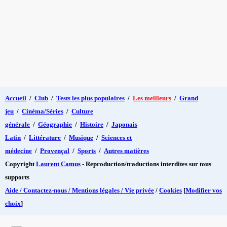
Accueil
/
Club
/
Tests les plus populaires
/
Les meilleurs
/
Grand
jeu
/
Cinéma/Séries
/
Culture
générale
/
Géographie
/
Histoire
/
Japonais
Latin
/
Littérature
/
Musique
/
Sciences et
médecine
/
Provençal
/
Sports
/
Autres matières
Copyright
Laurent Camus
- Reproduction/traductions interdites sur tous
supports
Aide / Contactez-nous / Mentions légales / Vie privée
/
Cookies
[
Modifier vos
choix
]