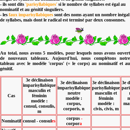
- ils sont dits
'parisyllabiques'
si le nombre de syllabes est égal au
nominatif et au génitif singuliers.
- les
faux imparisyllabiques
sont des noms ayant un nombre inégal
de syllabes, mais dont le radical est terminé par deux consonnes.
Au total, nous avons 5 modèles, pour lesquels nous avons ouvert
de nouveaux tableaux. Aujourd'hui, nous complétons notre
tableau avec le modèle 'corpus' (= le corps) au nominatif et au
génitif.
3e déclinaison
3e déclinaison
3e déclinaison
3e d
imparisyllabique
imparisyllabique
parisyllabique
pari
masculin et
neutre
masculin et
Cas
féminin
modèle :
féminin
m
modèle :
corpus,
modèle :
mar
consul, consulis,
corporis, n
civis, civis, m
m
corpus
-
Nominatif
consul - consul
es
corpor
a