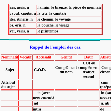
aes, aeris, n
l'airain, le bronze, la pièce de monnaie
caput, capitis, n
la tête, la capitale
iter, itineris, n
le chemin, le voyage
os, oris, n
la bouche, le visage
ver, veris, n
le printemps
Rappel de l'emploi des cas.
Nominatif
Vocatif
Accusatif
Génitif
Datif
Ablati
COI ou
Complément
complément
Comp
Sujet
C.O.D.
du nom
d'objet
circon
second
Attribut
cum
du sujet
(prépo
in (avec
in (sa
mouvement)
mouve
ad
a, ab
intra
de