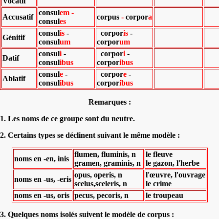
Vocatif
consul
em -
Accusatif
corpus
-
corpor
a
consul
es
consul
is
-
corpor
is
-
Génitif
consul
um
corpor
um
consul
i
-
corpor
i
-
Datif
consul
ibus
corpor
ibus
consul
e
-
corpor
e
-
Ablatif
consul
ibus
corpor
ibus
Remarques :
1. Les noms de ce groupe sont du neutre.
2. Certains types se déclinent suivant le même modèle :
flumen, fluminis, n
le fleuve
noms en -en, inis
gramen, graminis, n
le gazon, l'herbe
opus, operis, n
l'œuvre, l'ouvrage
noms en -us, -eris
scelus,sceleris, n
le crime
noms en -us, oris
pecus, pecoris, n
le troupeau
3. Quelques noms isolés suivent le modèle de corpus :