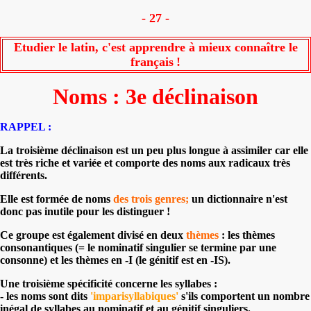
- 27 -
Etudier le latin, c'est apprendre à mieux connaître le
français
!
Noms : 3e déclinaison
RAPPEL :
La troisième déclinaison est un peu plus longue à assimiler car elle
est très riche et variée et comporte des noms aux radicaux très
différents.
Elle est formée de noms
des trois genres;
un dictionnaire n'est
donc pas inutile pour les distinguer !
Ce groupe est également divisé en deux
thèmes
: les thèmes
consonantiques (= le nominatif singulier se termine par une
consonne) et les thèmes en -I (le génitif est en -IS).
Une troisième spécificité concerne les syllabes :
- les noms sont dits
'imparisyllabiques'
s'ils comportent un nombre
inégal de syllabes au nominatif et au génitif singuliers.