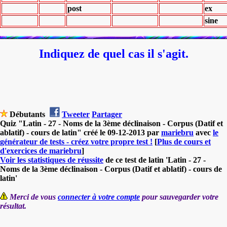
post
ex
sine
Indiquez de quel cas il s'agit.
Débutants
Tweeter
Partager
Quiz "Latin - 27 - Noms de la 3ème déclinaison - Corpus (Datif et
ablatif) - cours de latin" créé le 09-12-2013 par
mariebru
avec
le
générateur de tests - créez votre propre test !
[
Plus de cours et
d'exercices de mariebru
]
Voir les statistiques de réussite
de ce test de latin 'Latin - 27 -
Noms de la 3ème déclinaison - Corpus (Datif et ablatif) - cours de
latin'
Merci de vous
connecter à votre compte
pour sauvegarder votre
résultat.