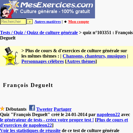
Autres matières
| 🔸
Mon compte
Tests / Quiz / Quizz de culture générale
> quiz n°103351 : François
Deguelt
> Plus de cours & d'exercices de culture générale sur
les mêmes thèmes : |
Chansons, chanteurs, musiques
|
Personnages célèbres
[
Autres thèmes
]
François Deguelt
Débutants
Tweeter
Partager
Quiz "François Deguelt" créé le 24-01-2014 par
napoleon22
avec
le générateur de tests - créez votre propre test !
[
Plus de cours et
d'exercices de napoleon22
]
Voir les statistiques de réussite
de ce test de culture générale