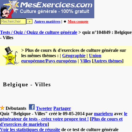
Autres matières
| 🔸
Mon compte
Tests / Quiz / Quizz de culture générale
> quiz n°104849 : Belgique
- Villes
> Plus de cours & d'exercices de culture générale sur
les mêmes thèmes : |
Géographie
|
Union
européenne/Pays européens
|
Villes
[
Autres thèmes
]
Belgique - Villes
Débutants
Tweeter
Partager
Quiz "Belgique - Villes" créé le 09-05-2014 par
mariebru
avec
le
générateur de tests - créez votre propre test !
[
Plus de cours et
d'exercices de mariebru
]
Voir les statistiques de réussite
de ce test de culture générale