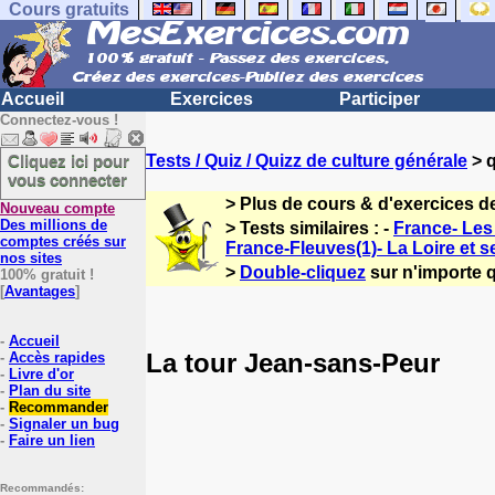
Cours gratuits
Accueil
Exercices
Participer
Connectez-vous !
Cliquez ici pour
Tests / Quiz / Quizz de culture générale
> q
vous connecter
> Plus de cours & d'exercices d
Nouveau compte
Des millions de
> Tests similaires : -
France- Les 
comptes créés sur
France-Fleuves(1)- La Loire et s
nos sites
>
Double-cliquez
sur n'importe q
100% gratuit !
[
Avantages
]
-
Accueil
La tour Jean-sans-Peur
-
Accès rapides
-
Livre d'or
-
Plan du site
-
Recommander
-
Signaler un bug
-
Faire un lien
Recommandés: