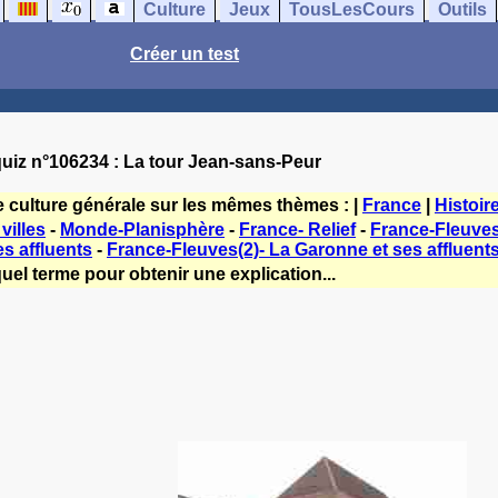
Culture
Jeux
TousLesCours
Outils
Créer un test
uiz n°106234 : La tour Jean-sans-Peur
e culture générale sur les mêmes thèmes : |
France
|
Histoir
villes
-
Monde-Planisphère
-
France- Relief
-
France-Fleuves(
es affluents
-
France-Fleuves(2)- La Garonne et ses affluent
uel terme pour obtenir une explication...