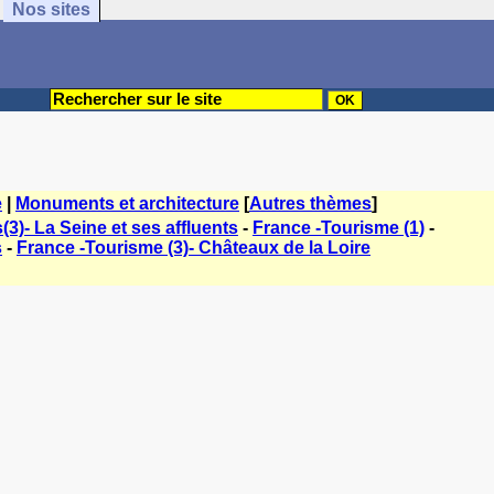
Nos sites
e
|
Monuments et architecture
[
Autres thèmes
]
3)- La Seine et ses affluents
-
France -Tourisme (1)
-
s
-
France -Tourisme (3)- Châteaux de la Loire