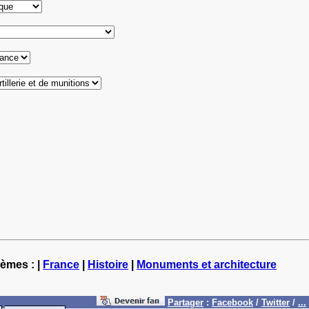
hèmes : |
France
|
Histoire
|
Monuments et architecture
Partager
:
Facebook
/
Twitter
/
...