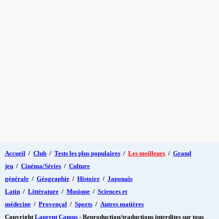
Accueil
/
Club
/
Tests les plus populaires
/
Les meilleurs
/
Grand
jeu
/
Cinéma/Séries
/
Culture
générale
/
Géographie
/
Histoire
/
Japonais
Latin
/
Littérature
/
Musique
/
Sciences et
médecine
/
Provençal
/
Sports
/
Autres matières
Copyright
Laurent Camus
- Reproduction/traductions interdites sur tous