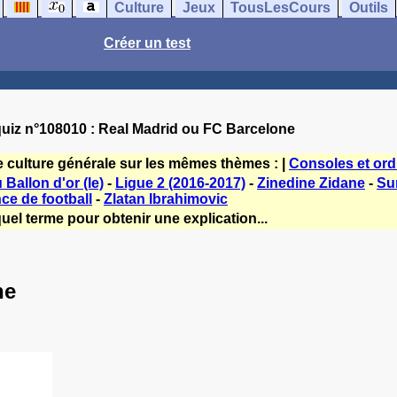
Culture
Jeux
TousLesCours
Outils
Créer un test
uiz n°108010 : Real Madrid ou FC Barcelone
e culture générale sur les mêmes thèmes : |
Consoles et ord
Ballon d'or (le)
-
Ligue 2 (2016-2017)
-
Zinedine Zidane
-
Su
ce de football
-
Zlatan Ibrahimovic
uel terme pour obtenir une explication...
ne