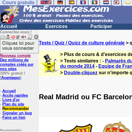
Cours gratuits
Accueil
Exercices
Participer
Connectez-vous !
Cliquez ici pour
Tests / Quiz / Quizz de culture générale
> q
vous connecter
> Plus de cours & d'exercices d
Nouveau compte
Des millions de
> Tests similaires : -
Palmarès du 
comptes créés sur
du monde 2014
-
Equipe de Fran
nos sites
>
Double-cliquez
sur n'importe q
100% gratuit !
[
Avantages
]
-
Accueil
Real Madrid ou FC Barcelo
-
Accès rapides
-
Livre d'or
-
Plan du site
-
Recommander
-
Signaler un bug
-
Faire un lien
Recommandés: