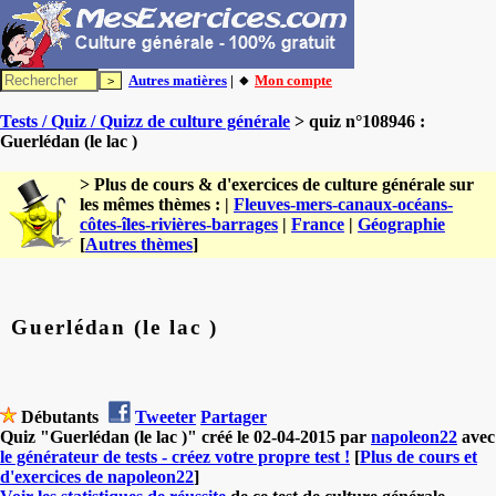
Autres matières
| 🔸
Mon compte
Tests / Quiz / Quizz de culture générale
> quiz n°108946 :
Guerlédan (le lac )
> Plus de cours & d'exercices de culture générale sur
les mêmes thèmes : |
Fleuves-mers-canaux-océans-
côtes-îles-rivières-barrages
|
France
|
Géographie
[
Autres thèmes
]
Guerlédan (le lac )
Débutants
Tweeter
Partager
Quiz "Guerlédan (le lac )" créé le 02-04-2015 par
napoleon22
avec
le générateur de tests - créez votre propre test !
[
Plus de cours et
d'exercices de napoleon22
]