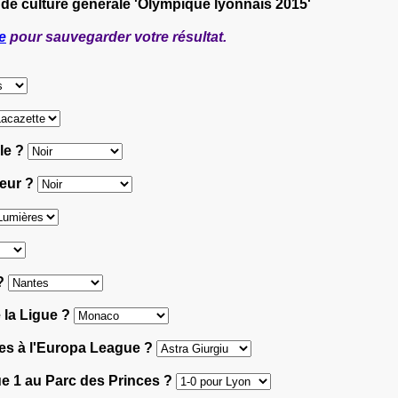
 de culture générale 'Olympique lyonnais 2015'
e
pour sauvegarder votre résultat.
ile ?
ieur ?
 ?
e la Ligue ?
ages à l'Europa League ?
gue 1 au Parc des Princes ?