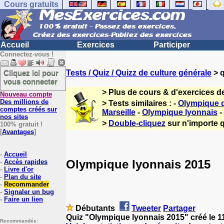
Cours gratuits
Accueil
Exercices
Participer
Connectez-vous !
Cliquez ici pour
Tests / Quiz / Quizz de culture générale
> q
vous connecter
> Plus de cours & d'exercices d
Nouveau compte
Des millions de
> Tests similaires : -
Olympique d
comptes créés sur
Marseille
-
Olympique lyonnais
-
nos sites
>
Double-cliquez
sur n'importe q
100% gratuit !
[
Avantages
]
-
Accueil
Olympique lyonnais 2015
-
Accès rapides
-
Livre d'or
-
Plan du site
-
Recommander
-
Signaler un bug
-
Faire un lien
Débutants
Tweeter
Partager
Quiz "Olympique lyonnais 2015" créé le 1
Recommandés: