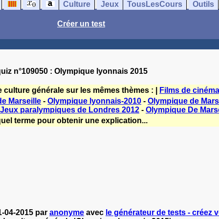
Culture
Jeux
TousLesCours
Outils
Créer un test
uiz n°109050 : Olympique lyonnais 2015
e culture générale sur les mêmes thèmes : |
Films de ciném
e Marseille
-
Olympique lyonnais-2010
-
Olympique de Marse
Jeux paralympiques de Londres 2012
-
Olympique De Marse
uel terme pour obtenir une explication...
1-04-2015 par
anonyme
avec
le générateur de tests - créez v