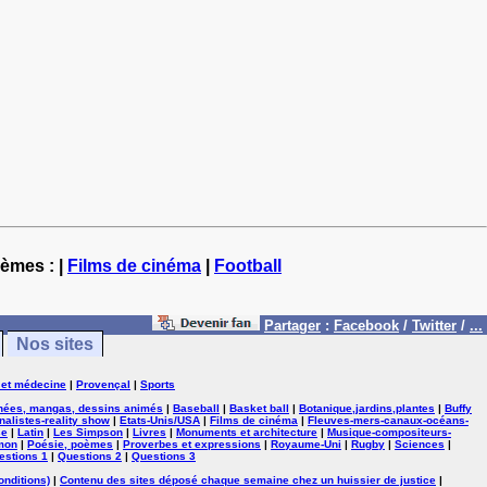
hèmes : |
Films de cinéma
|
Football
Partager
:
Facebook
/
Twitter
/
...
Nos sites
 et médecine
|
Provençal
|
Sports
nées, mangas, dessins animés
|
Baseball
|
Basket ball
|
Botanique,jardins,plantes
|
Buffy
nalistes-reality show
|
Etats-Unis/USA
|
Films de cinéma
|
Fleuves-mers-canaux-océans-
se
|
Latin
|
Les Simpson
|
Livres
|
Monuments et architecture
|
Musique-compositeurs-
mon
|
Poésie, poèmes
|
Proverbes et expressions
|
Royaume-Uni
|
Rugby
|
Sciences
|
estions 1
|
Questions 2
|
Questions 3
onditions)
|
Contenu des sites déposé chaque semaine chez un huissier de justice
|