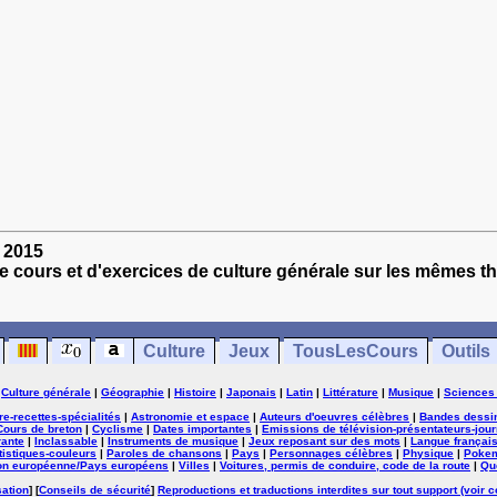
s 2015
e cours et d'exercices de culture générale sur les mêmes t
Culture
Jeux
TousLesCours
Outils
|
Culture générale
|
Géographie
|
Histoire
|
Japonais
|
Latin
|
Littérature
|
Musique
|
Sciences
ure-recettes-spécialités
|
Astronomie et espace
|
Auteurs d'oeuvres célèbres
|
Bandes dessi
Cours de breton
|
Cyclisme
|
Dates importantes
|
Emissions de télévision-présentateurs-jour
rante
|
Inclassable
|
Instruments de musique
|
Jeux reposant sur des mots
|
Langue françai
tistiques-couleurs
|
Paroles de chansons
|
Pays
|
Personnages célèbres
|
Physique
|
Poke
on européenne/Pays européens
|
Villes
|
Voitures, permis de conduire, code de la route
|
Qu
sation
] [
Conseils de sécurité
]
Reproductions et traductions interdites sur tout support (voir c