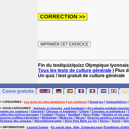
Fin du test/quiz/quizz Olympique lyonnai
Tous les tests de culture générale
| Plus d
Un quiz / test gratuit de culture générale
Cours gratuits
> CATEGORIES :
Les tests les plus populaires
|
Les meilleurs
|
Grand jeu
|
Cinéma/Séries
> SOUS-CATEGORIES :
Animaux et insectes, sauf équitation
|
Art culinaire-produits-nourrit
contre les vampires
|
Charmed
|
Chevaux et équitation
|
Chimie
|
Consoles et ordinateurs
|
côtes-îles-rivières-barrages
|
Football
|
France
|
Handball
|
Harry Potter
|
Histoire et vie cou
oeuvres-solfège-interprètes
|
Mythologie
|
Médecine
|
Naruto
|
Oeuvres-peintres-courants ar
Seigneur des anneaux
|
Sténo/Sténographie
|
Série Plus Belle La Vie
|
Séries
|
Tennis
|
Uni
> INFORMATIONS :
Laurent Camus
-
En savoir plus, Aide, Contactez-nous
[
Conditions d'utili