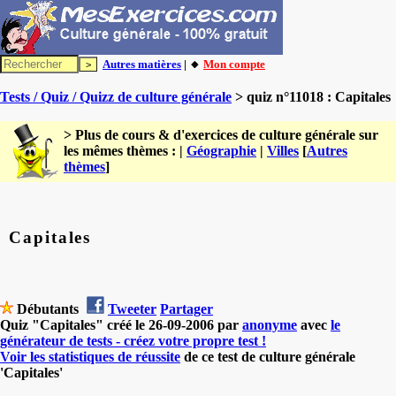
Autres matières
| 🔸
Mon compte
Tests / Quiz / Quizz de culture générale
> quiz n°11018 : Capitales
> Plus de cours & d'exercices de culture générale sur
les mêmes thèmes : |
Géographie
|
Villes
[
Autres
thèmes
]
Capitales
Débutants
Tweeter
Partager
Quiz "Capitales" créé le 26-09-2006 par
anonyme
avec
le
générateur de tests - créez votre propre test !
Voir les statistiques de réussite
de ce test de culture générale
'Capitales'